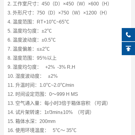
2.
工作室尺寸：
450
（
D
）
×450
（
W
）
×600
（
H
）
3.
外形尺寸：
750
（
D
）
×750
（
W
）
×1200
（
H
）
4.
温度范围：
RT+10
℃
~65
℃
5.
温度均匀度：
±2
℃
6.
温度波动度：
±0.5
℃
7.
温度偏差：
≤±2
℃
8.
湿度范围：
95
％以上
9.
湿度均匀度：
+2% -3% R.H
10.
湿度波动度：
±2%
11.
升温时间：
1.0
℃
~2.0
℃
/min
12.
时间设定范围：
0
～
999 H MS
13.
空气通入量：每小时
3
倍于箱体容积
（可调）
14.
试片架转速：
1r/3min±10%
（可调）
15.
箱体水深：
200mm
16.
使用环境温度：
5
℃
～
35
℃