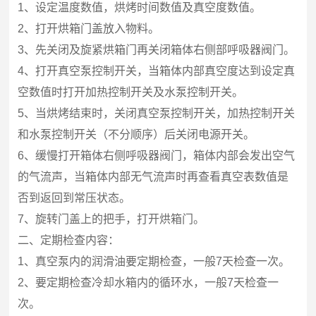
1、设定温度数值，烘烤时间数值及真空度数值。
2、打开烘箱门盖放入物料。
3、先关闭及旋紧烘箱门再关闭箱体右侧部呼吸器阀门。
4、打开真空泵控制开关，当箱体内部真空度达到设定真
空数值时打开加热控制开关及水泵控制开关。
5、当烘烤结束时，关闭真空泵控制开关，加热控制开关
和水泵控制开关（不分顺序）后关闭电源开关。
6、缓慢打开箱体右侧呼吸器阀门，箱体内部会发出空气
的气流声，当箱体内部无气流声时再查看真空表数值是
否到返回到常压状态。
7、旋转门盖上的把手，打开烘箱门。
二、定期检查内容：
1、真空泵内的润滑油要定期检查，一般7天检查一次。
2、要定期检查冷却水箱内的循环水，一般7天检查一
次。