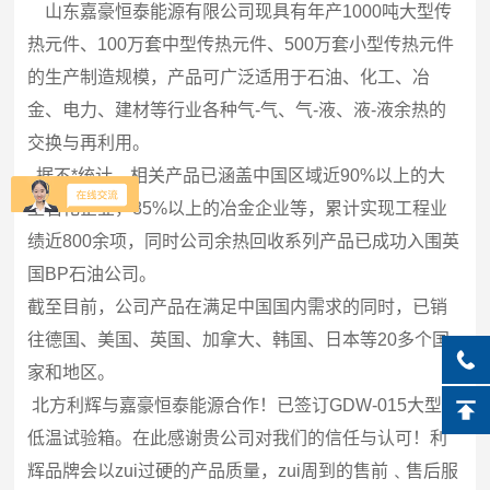
山东嘉豪恒泰能源有限公司现具有年产1000吨大型传
热元件、100万套中型传热元件、500万套小型传热元件
的生产制造规模，产品可广泛适用于石油、化工、冶
金、电力、建材等行业各种气-气、气-液、液-液余热的
交换与再利用。
据不*统计，相关产品已涵盖中国区域近90%以上的大
型石化企业，85%以上的冶金企业等，累计实现工程业
绩近800余项，同时公司余热回收系列产品已成功入围英
国BP石油公司。
截至目前，公司产品在满足中国国内需求的同时，已销
往德国、美国、英国、加拿大、韩国、日本等20多个国
家和地区。
北方利辉与嘉豪恒泰能源合作！已签订GDW-015大型高
低温试验箱。在此感谢贵公司对我们的信任与认可！利
辉品牌会以zui过硬的产品质量，zui周到的售前﹑售后服