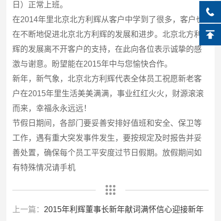
日）正常上班。
在
2014
年里北京北方利辉从客户中学到了很多，客户也
在不断地促进
北京北方利辉
的发展和进步。
北京北方利
辉
的发展离不开客户的支持，在此向各位表示诚挚的感
激与谢意。盼望能在
2015
年中与您愉快合作。
新年，新气象，北京北方利辉代表全体员工祝愿新老客
户在
2015
年里生活美美满满，事业红红火火，财源滚滚
而来，幸福永永远远！
节假日期间，各部门要妥善安排好值班和安全、保卫等
工作，遇有重大突发事件发生，要按规定及时报告并妥
善处置，确保每个员工平安度过节日假期。放假期间如
有特殊情况请手机
上一篇：
2015年利辉董事长新年献词满怀信心迎接新年