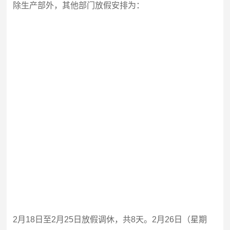
除生产部外，其他部门放假安排为：
2
月
18
日
至
2
月
25
日
放假调休，共
8
天。
2
月
26
日
（星期