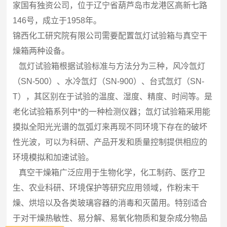
家国有独资公司，位于辽宁省葫芦岛市龙港区高新七路
146
号，成立于
1958
年。
锦西化工研究院有限公司需要配置
氙灯试验箱与真空干
燥箱两种设备。
氙灯试验箱根据试验标准与方法分为三种，风冷氙灯
（
SN-500
）、水冷氙灯（
SN-900
）、台式氙灯（
SN-
T
），其区别在于试验的温度、湿度、精度、时间等。是
老化试验箱系列中*的一种检测仪器；氙灯试验箱
采用能
摸拟全阳光光谱的氙弧灯来再现不同环境下存在的破坏
性光波，可以为科研、产品开发和质量控制提供相应的
环境模拟和加速试验。
真空干燥箱广泛应用于生物化学，化工制药、医疗卫
生、农业科研、环境保护等研究应用领域，作粉末干
燥、烘培以及各类玻璃容器的消毒和灭菌用。特别适合
于对干燥热敏性、易分解、易氧化物质和复杂成分物品