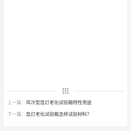
上一篇：
风冷型氙灯老化试验箱特性用途
下一篇：
氙灯老化试验箱怎样试验材料？