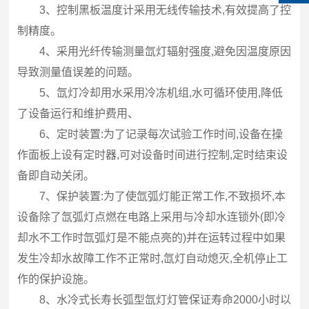
3、控制黑板温度计采用无线传输技术,有效提高了控
制精度。
4、采用光纤传输测量氙灯辐射强度,避免因温度原因
导致测量值误差的问题。
5、氙灯冷却用水采用冷冻机组,水可循环使用,降低
了设备运行和维护费用、
6、定时装置:为了记录每次试验工作时间,设备在操
作面板上设有定时器,可对设备时间进行控制,定时结束设
备即自动关闭。
7、保护装置:为了使氙弧灯能正常工作,不致损坏,本
设备除了氙弧灯点燃在电路上采用与冷却水连锁外(即冷
却水不工作时氙弧灯是不能点亮的)并在运转过程中如果
发生冷却水故障工作不正常时,氙灯自动熄灭,全机停止工
作的保护设施。
8、水冷式长寿长弧型氙灯灯管保证寿命2000小时以