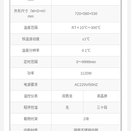
外形尺寸（W×D×H）
720×580×530
mm
温度范围
RT＋10℃～300℃
恒温波动度
±1℃
温度分辨率
0.1℃
定时范围
0～9999min
功率
1120W
电源要求
AC220V/50HZ
温控仪表
双数显
液晶屏
程序控温
无
三十段
载物托架
2块
内胆材质
镜面不锈钢内胆