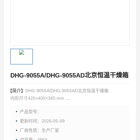
DHG-9055A/DHG-9055AD北京恒温干燥箱
【简介】
DHG-9055A/DHG-9055AD北京恒温干燥箱
内形尺寸420×400×345:mm
外形尺寸720×580×530:mm
产品型号：
温度范围:RT＋10℃～300℃
带"D“为三十段液晶屏控制器
更新时间：2026-05-09
厂商性质：生产厂家
浏览量：2863