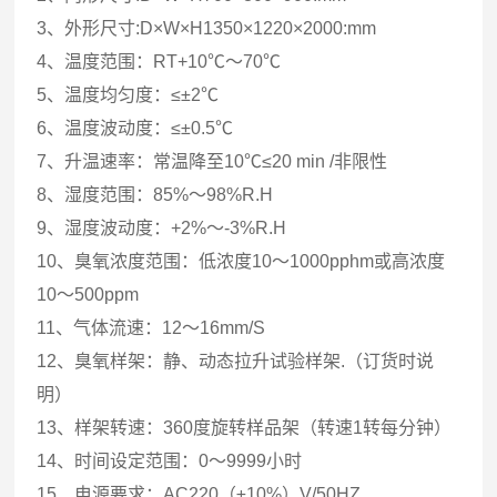
3、外形尺寸:D×W×H1350×1220×2000:mm
4、温度范围：RT+10℃～70℃
5、温度均匀度：≤±2℃
6、温度波动度：≤±0.5℃
7、升温速率：常温降至10℃≤20 min /非限性
8、湿度范围：85%～98%R.H
9、湿度波动度：+2%～-3%R.H
10、臭氧浓度范围：低浓度10～1000pphm或高浓度
10～500ppm
11、气体流速：12～16mm/S
12、臭氧样架：静、动态拉升试验样架.（订货时说
明）
13、样架转速：360度旋转样品架（转速1转每分钟）
14、时间设定范围：0～9999小时
15、电源要求：AC220（±10%）V/50HZ