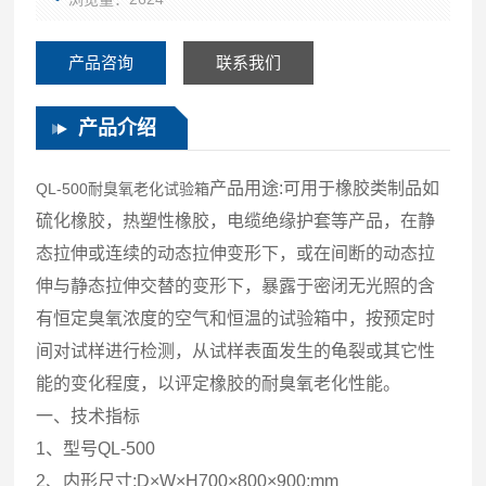
产品咨询
联系我们
产品介绍
产品用途:可用于橡胶类制品如
QL-500耐臭氧老化试验箱
硫化橡胶，热塑性橡胶，电缆绝缘护套等产品，在静
态拉伸或连续的动态拉伸变形下，或在间断的动态拉
伸与静态拉伸交替的变形下，暴露于密闭无光照的含
有恒定臭氧浓度的空气和恒温的试验箱中，按预定时
间对试样进行检测，从试样表面发生的龟裂或其它性
能的变化程度，以评定橡胶的耐臭氧老化性能。
一、技术指标
1、型号QL-500
2、内形尺寸:D×W×H700×800×900:mm