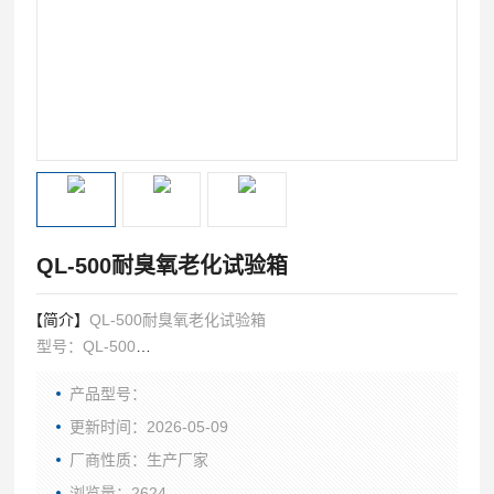
QL-500耐臭氧老化试验箱
【简介】
QL-500耐臭氧老化试验箱
型号：QL-500
内形尺寸:D×W×H：700×800×900:mm
产品型号：
外形尺寸:D×W×H：1350×1220×2000:mm
臭氧浓度范围：低浓度10～1000pphm或高浓度10～500ppm
更新时间：2026-05-09
厂商性质：生产厂家
浏览量：2624