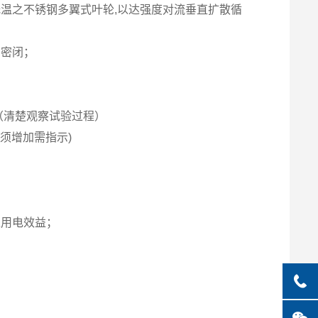
温之不锈钢多翼式叶轮,以达强度对流垂直扩散循
的密闭；
（清楚观察试验过程）
须增加需指示)
之用电效益；