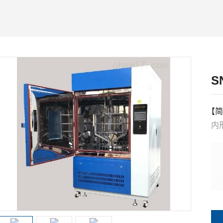
S
【简
内形
外形