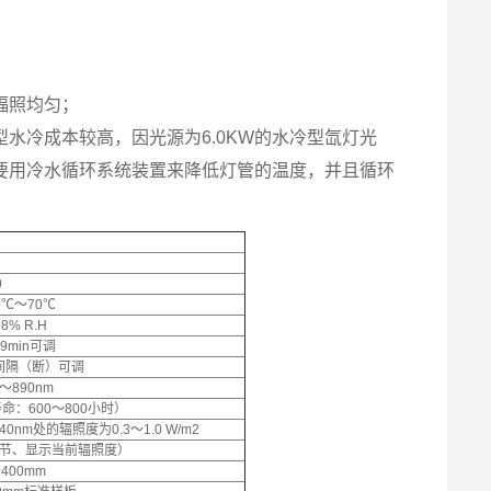
辐照均匀；
水冷成本较高，因光源为6.0KW的水冷型氙灯光
要用冷水循环系统装置来降低灯管的温度，并且循环
。
）
0
0℃～70℃
8% R.H
99min可调
in间隔（断）可调
m～890nm
寿命：600～800小时）
0nm处的辐照度为0.3～1.0 W/m2
节、显示当前辐照度）
～400mm