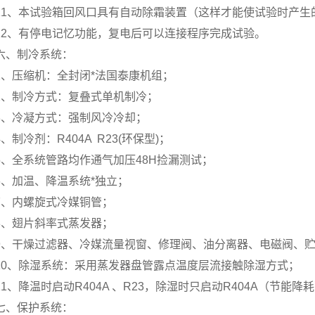
11、本试验箱回风口具有自动除霜装置（这样才能使试验时产
12、有停电记忆功能，复电后可以连接程序完成试验。
六、制冷系统：
1、压缩机：全封闭*法国泰康机组；
2、制冷方式：复叠式单机制冷；
3、冷凝方式：强制风冷冷却；
4、制冷剂：R404A R23(环保型)；
5、全系统管路均作通气加压48H捡漏测试；
6、加温、降温系统*独立；
7、内螺旋式冷媒铜管；
8、翅片斜率式蒸发器；
9、干燥过滤器、冷媒流量视窗、修理阀、油分离器、电磁阀、
10、除湿系统：采用蒸发器盘管露点温度层流接触除湿方式；
11、降温时启动R404A 、R23，除湿时只启动R404A（节能降
七、保护系统：