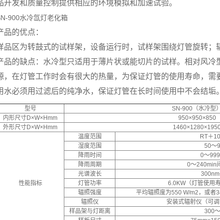
品开发和质量控制提供相应的环境模拟和加速试验。
SN-900水冷氙灯老化箱
产品的优点：
样品区为转鼓式的试样架，设备运行时，试样架围绕灯管旋转；
产品的缺点：水冷型只适用于薄片状或能切片的试样。相对风冷型
源，在灯管工作时会有很大的热量，为保证灯管的使用寿命，需
用水必须用过滤后的纯净水，保证灯管在长时间使用中不会结垢
型号
SN-900（水冷型
内形尺寸D×W×Hmm
950×950×850
外形尺寸D×W×Hmm
1460×1280×195
温度范围
RT＋1
湿度范围
50～9
降雨时间
0～99
降雨周期
0～240m
光谱波长
300n
性能指标
灯管功率
6.0KW（灯管使用
辐照强度
平均辐照度为550 W/m2，或者34
辐照仪
安装式辐射仪（可调
样品架与灯距离
300