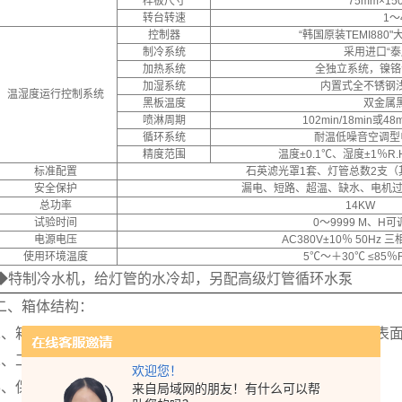
样板尺寸
75mm×1
转台转速
1～
控制器
“韩国原装TEMI88
制冷系统
采用进口“泰
加热系统
全独立系统，镍铬
加湿系统
内置式全不锈钢
温湿度运行控制系统
黑板温度
双金属
喷淋周期
102min/18min或48
循环系统
耐温低噪音空调型
精度范围
温度±0.1℃、湿度±1％R
标准配置
石英滤光罩1套、灯管总数2支（
安全保护
漏电、短路、超温、缺水、电机
总功率
14KW
试验时间
0～9999 M、H可
电源电压
AC380V±10％ 50Hz 
使用环境温度
5℃～＋30℃ ≤85％R
◆特制冷水机，给灯管的水冷却，另配高级灯管循环水泵
二、箱体结构：
1、箱体均采用（t=1.2mm）A3钢板数控机床加工成型，外壳
2、工作室采用（SUS304）不锈钢镜面板；
欢迎您！
3、保温材质高密度玻璃纤维棉厚度为100mm；
来自局域网的朋友！有什么可以帮