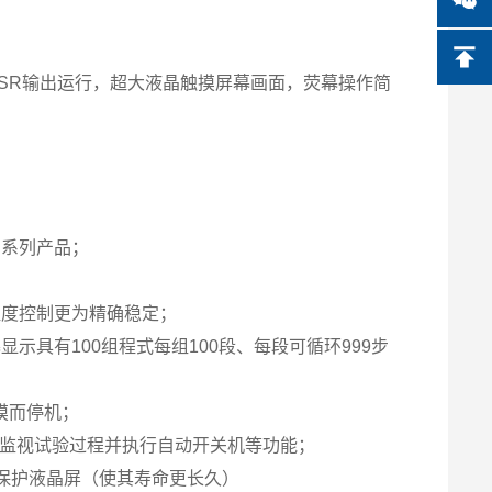
控制SSR输出运行，超大液晶触摸屏幕画面，荧幕操作简
）系列产品；
湿度控制更为精确稳定；
示具有100组程式每组100段、每段可循环999步
摸而停机；
程式，监视试验过程并执行自动开关机等功能；
保护液晶屏（使其寿命更长久）