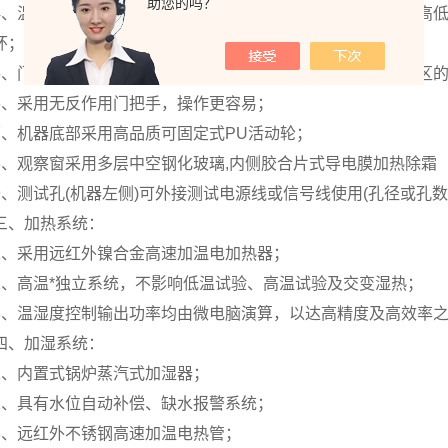
助您的吗？
4、温湿度循环系统采用特制空调型低噪音长轴风扇电机，耐高低
环；
5、门与箱体之间采用双层耐高温之高张性密封条以确保测试区
6、采用无反作用门把手，操作更容易；
7、机器底部采用高品质可固定式PU活动轮；
8、观察窗采用多层中空钢化玻璃,内侧胶合片式导电膜加热除霜
9、测试孔(机器左侧)可外接测试电源线或信号线使用(孔径或孔数
三、加热系统：
1、采用远红外镍合金高速加温电加热器；
2、高温*独立系统，不影响低温试验、高温试验及交变湿热；
3、温湿度控制输出功率均由微电脑演算，以达高精度及高效率
四、加湿系统：
1、内置式锅炉蒸汽式加湿器；
2、具有水位自动补偿、缺水报警系统；
3、远红外不锈钢高速加温电热管；