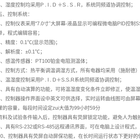
4、湿度控制均采用P . I . D ＋S . S . R，系统同频道协调控制；
五、控制系统：
1、控制仪表采用“7.0寸"大屏幕-液晶显示可编程微电脑PID
单，程式编辑容易；
2、精度：0.1℃(显示范围)；
3、解析度：±0.1℃；
4、感温传感器：PT100铂金电阻测温体；
5、控制方式：热平衡调温调湿方式，所有电器均采用（施耐德
6、温湿度控制采用P . I . D＋S.S.R系统同频道协调控制；
7、具有自动演算的功能，可将温湿度变化条件立即修正，使温
8、控制器操作界面设中英文可供选择，实时运转曲线图可由屏幕显
骤的容量，每段时间设定zui大值为99小时59分
资料及试验条件输入后，控制器具有荧屏锁定功能，避免人为触
9、具有RS-232或RS-485远程通讯界面，可在电脑上设计
10、控制器具有荧屏自动屏保功能，在长时间运行状态下更好的