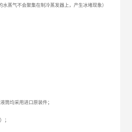
生的水蒸气不会聚集在制冷蒸发器上，产生冰堵现象）
贮液筒均采用进口原装件；
耗）；