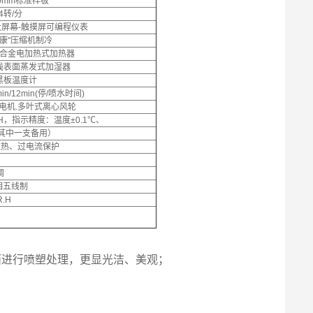
50mm标准样板
4转/分
0"大屏幕-触摸屏可编程仪表
康"压缩机制冷
合金电加热式加热器
浅表面蒸发式加湿器
黑板温度计
min/12min(停/喷水时间)
电机.多叶式离心风轮
.H，指示精度：温度±0.1℃、
其中一支备用）
过热、过电流保护
调
三相五线制
.H
表面进行喷塑处理，更显光洁、美观；