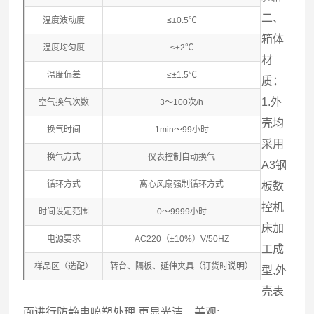
二、
温度波动度
≤±0.5℃
箱体
温度均匀度
≤±2℃
材
温度偏差
≤±1.5℃
质：
1.外
空气换气次数
3～100次/h
壳均
换气时间
1min～99小时
采用
换气方式
仪表控制自动换气
A3钢
循环方式
离心风扇强制循环方式
板数
控机
时间设定范围
0～9999小时
床加
电源要求
AC220（±10%）V/50HZ
工成
样品区（选配）
转台、隔板、延伸夹具（订货时说明）
型,外
壳表
面进行防静电喷塑处理,更显光洁、美观;