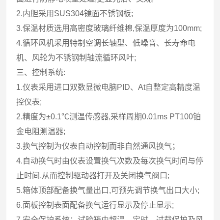
2.内胆采用SUS304镜面不锈钢板;
3.保温材质选用高密度玻璃纤维棉,保温厚度为100mm;
4.循环风机采用特制空调长轴型、低噪音、长寿命电
机、风轮为不锈钢制轴流循环风叶;
三、控制系统:
1.仪表采用进口双数显微电脑PID、At自整定高精度温
控仪表;
2.精度为±0.1℃测温传感器,采样周期0.01ms PT100铂
金电阻测温器;
3.换气控制为仪表自动控制而非自然通风换气；
4.自动换气时由仪表设置换气次数及每次换气时间与停
止时间,从而控制驱动器打开及关闭换气阀口;
5.箱体顶部配备换气量出口,可预先调节换气出口大小;
6.面板控制表面配备换气运行显示及停止显示;
7.安全保护系统：试验箱由超温、定时、过载保护及风