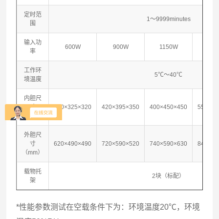
定时范
1～9999minutes
围
输入功
600W
900W
1150W
160
率
工作环
5℃～40℃
境温度
内胆尺
寸
340×325×320
420×395×350
400×450×450
550×45
（mm）
外胆尺
寸
620×490×490
720×590×520
740×590×630
840×57
（mm）
载物托
2块（标配）
架
*性能参数测试在空载条件下为：环境温度20℃，环境