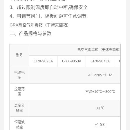
3、超过限制温度即自动中断,确保安全
4、可调节风门，隔板间距可任意调节;
GRX热空气消毒箱（干烤灭菌箱）
二、产品规格与参数
热空气消毒箱（干烤灭菌箱）
型号
GRX-9023A
GRX-9053A
GRX-9073A
GRX-9
电源电
AC 220V 50HZ
压
控温范
室温+10℃～300℃
围
温度分
0.1℃
辨率
恒温波
±1.0℃
动度