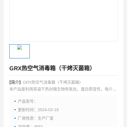
GRX热空气消毒箱（干烤灭菌箱）
【简介】
GRX热空气消毒箱（干烤灭菌箱）
本产品是利用高温干热对微生物有氧化，蛋白质变性，电介质
浓度引起中毒等作用。其中主要是通过氧化作用破坏细胞原生
产品型号：
物，使微生物死亡，所以在一定的加热时间内可杀死一切微生
物。
更新时间：2024-03-18
厂商性质：生产厂家
浏览量：4592