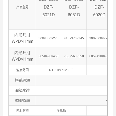
DZF-
DZF-
DZF-
产品型号
6021D
6051D
6020D
内
形
尺寸
300×300×275
415×370×345
300×300×275
W×D×Hmm
内
形
尺寸
605×490×450
730×560×550
605×490×450
W×D×Hmm
温度范围
RT+10℃～200℃
恒温波动度
±1
温度分辨率
0.1
达到真空度
小于13
内胆材质
冷扎板