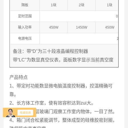
隔板
1块
2块
1块
定时范围
0～999
输入功率
450W
1450W
450W
电源电压
220V/
备注：带“D"为三十段液晶编程控制器
带“LC"为数显真空仪表，面板数字显示当前真空度
产品特点
1、带定时功能数显微电脑温度控制器，控温精确可
靠。
2、长方体工作室，使有效容积达到zui大。
3、钢化、双层玻璃门观察工作室内物体，一目了然。
4、箱门闭合松紧能调节，整体成型的硅橡胶密封圈，