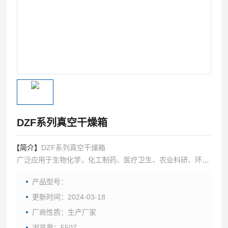
DZF系列真空干燥箱
【简介】
DZF系列真空干燥箱
广泛应用于生物化学，化工制药、医疗卫生、农业科研、环境
保护等研究应用领域，作粉末干燥、烘培以及各类玻璃容器的
产品型号：
消毒和灭菌用。
更新时间：2024-03-18
厂商性质：生产厂家
浏览量：5507