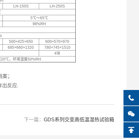
列
LH-150S
LH-250S
Z
5℃～65℃
98%RH
s
500×425×650
600×570×970
685×660×1320
780×745×1510
4块
0℃，环境湿度50%RH.
档案；
出反应.
下一篇：
GDS系列交变高低温湿热试验箱