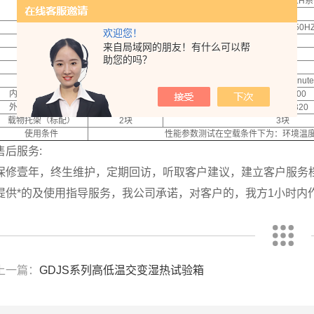
种子老化箱LH系
产品型号
LH-80
LH-150
LH-150-I
电源电压
AC 220V 50H
欢迎您！
控温范围
+5℃～65℃
来自局域网的朋友！有什么可以帮
控湿范围
无
助您的吗？
温度分辨率
0.1℃
定时范围
1～9999minute
内胆尺寸（mm）
400×400×500
500×500×600
500×370×800
外胆尺寸（mm）
550×550×800
650×640×950
600×570×1320
载物托架（标配）
2块
3块
使用条件
性能参数测试在空载条件下为：环境温度2
售后服务:
保修壹年，终生维护，定期回访，听取客户建议，建立客户服务
提供*的及使用指导服务，我公司承诺，对客户的，我方1小时内作
上一篇：
GDJS系列高低温交变湿热试验箱