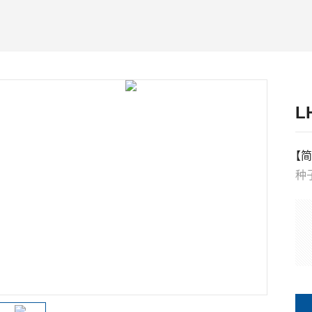
L
【简
种
种
微