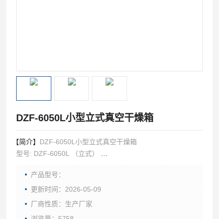
DZF-6050L小型立式真空干燥箱
【简介】
DZF-6050L小型立式真空干燥箱
型号: DZF-6050L （立式）
内形尺寸: 415×370×345:mm
产品型号：
外形尺寸: 730×560×1050:mm
控温范围：RT+10～250℃
更新时间：2026-05-09
隔壁：2块
厂商性质：生产厂家
真空泵（选配）：2XZ-2/2XZ-4
浏览量：5758