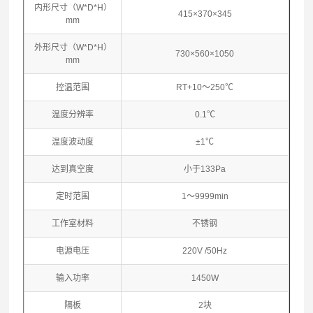
内形尺寸（W*D*H）
415×370×345
mm
外形尺寸（W*D*H）
730×560×1050
mm
控温范围
RT+10～250℃
温度分辨率
0.1℃
温度波动度
±1℃
达到真空度
小于133Pa
定时范围
1～9999min
工作室材料
不锈钢
电源电压
220V /50Hz
输入功率
1450W
隔板
2块