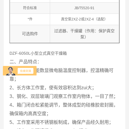
符合标准
JB/T5520-91
*件
真空泵2XZ-2或2XZ-4（选配）
过滤器、干燥罐（作用：保护真空
可选购件
泵）
DZF-6050L小型立式真空干燥箱
二、产品特点：
1、带定时功能数显微电脑温度控制器，控温精确可
靠；
2、长方体工作室，使有效容积达到zui大；
3、钢化、双层玻璃门观察工作室内物体，一目了然；
4、箱门闭合松紧能调节，整体成型的硅橡胶密封圈，
确保箱内高真空度；
5、工作室采用不锈钢板制成，确保产品经久耐用；