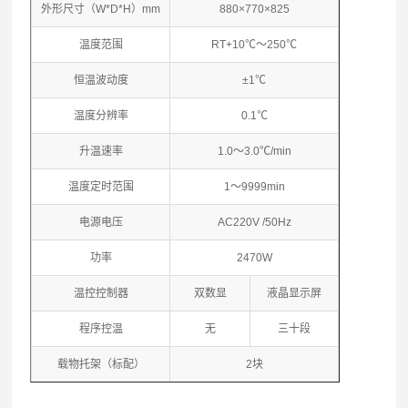
外形尺寸（W*D*H）mm
880×770×825
温度范围
RT+10℃～250℃
恒温波动度
±1℃
温度分辨率
0.1℃
升温速率
1.0～3.0℃/min
温度定时范围
1～9999min
电源电压
AC220V /50Hz
功率
2470W
温控控制器
双数显
液晶显示屏
程序控温
无
三十段
载物托架（标配）
2块