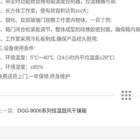
1、带定时功能数显微电脑温度控制器，控温精确可靠;
2、长方体工作室，使有效容积达到zui大;
3、钢化、双层玻璃门观察工作室内物体，一目了然;
4、箱门闭合松紧能调节，整体成型的硅橡胶密封圈，确保箱内高
5、工作室采用冷轧板制成,确保产品经久耐用;
三.设备使用条件:
1、环境温度：5℃～40℃（24小时内平均温度≤28℃）
2、环境湿度：≤85%
免费送货上门,一年保修,终身维护
上一篇：
DGG-9006系列恒温鼓风干燥箱