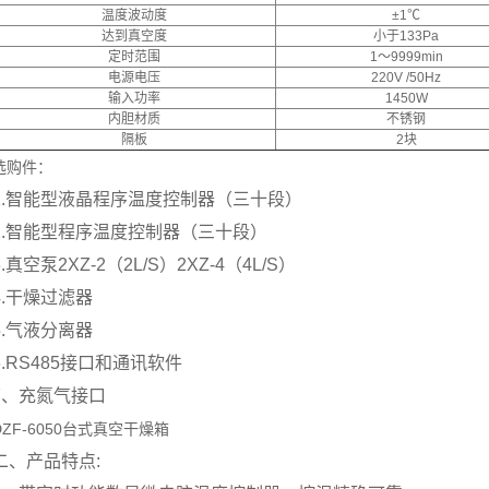
温度波动度
±1℃
达到真空度
小于133Pa
定时范围
1～9999min
电源电压
220V /50Hz
输入功率
1450W
内胆材质
不锈钢
隔板
2块
选购件：
1.智能型液晶程序温度控制器（三十段）
2.智能型程序温度控制器（三十段）
3.真空泵2XZ-2（2L/S）2XZ-4（4L/S）
4.干燥过滤器
5.气液分离器
6.RS485接口和通讯软件
7、充氮气接口
DZF-6050台式真空干燥箱
二、产品特点: