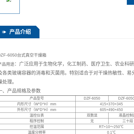
产品介绍
DZF-6050台式真空干燥箱
：广泛应用于生物化学，化工制药、医疗卫生、农业科
产品用途
及各类玻璃容器的消毒和灭菌用。特别适合于对干燥热敏性、易
燥处理。
一、产品规格及参数
产品型号
DZF-6050
DZF-605
内形尺寸（W*D*H）mm
415×370×345
外形尺寸（W*D*H）mm
605×490×450
温控仪表
双数显
液晶控制
程序控制
无
三十段
控温范围
RT+10～250℃
温度分辨率
0.1℃