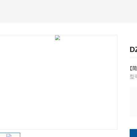
D
【简
型号
内形
外形
控
隔