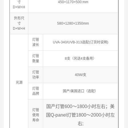
寸
450×1170×500:mm
D×W×H
外形尺
寸
580×1280×1350mm
D×W×H
灯管
UVA-340/UVB-313选配(订货时说明)
波长
灯管
8支（另送4支备用）
数量
灯管
40W/支
功率
光源
灯管
国产/美国进口（选配）
品牌
国产灯管600～1800小时左右；
美
灯管
国Q-panel灯管1800～2000小时左
使用
寿命
右;