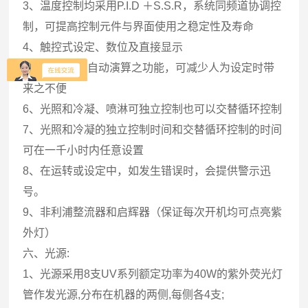
3、温度控制均采用P.I.D ＋S.S.R，系统同频道协调控
制，可提高控制元件与界面使用之稳定性及寿命
4、触控式设定、数位及直接显示
5、具有P.I.D 自动演算之功能，可减少人为设定时带
来之不便
6、光照和冷凝、喷淋可独立控制也可以交替循环控制
7、光照和冷凝的独立控制时间和交替循环控制的时间
可在一千小时内任意设置
8、在运转或设定中，如发生错误时，会提供警示迅
号。
9、非利浦整流器和启辉器（保证每次开机均可点亮紫
外灯）
六、光源:
1、光源采用8支UV系列额定功率为40W的紫外荧光灯
管作发光源,分布在机器的两侧,每侧各4支;