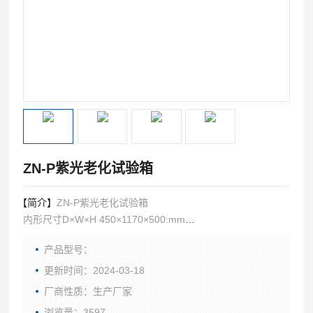
ZN-P紫光老化试验箱
【简介】
ZN-P紫光老化试验箱
内形尺寸D×W×H 450×1170×500:mm
外形尺寸D×W×H 580×1280×1350mm
产品型号：
光源：UVA-340
灯管品牌：国产或进口（选配）
更新时间：2024-03-18
灯管数量：12支（其中4支备用）
厂商性质：生产厂家
浏览量：3597