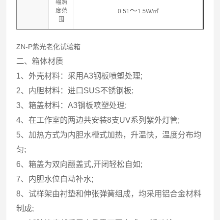
辐照
～
度范
0.51
1.5W/㎡
围
ZN-P紫光老化试验箱
二、箱体材质
1、外壳材料：采用A3钢板喷塑处理;
2、内胆材料：进口SUS不锈钢板;
3、箱盖材料：A3钢板喷塑处理;
4、在工作室的两边共安装8支UV系列紫外灯管;
5、加热方式为内胆水槽式加热，升温快，温度分布均
匀;
6、箱盖为双向翻盖式,开闭轻松自如;
7、内胆水位自动补水;
8、试样架由衬垫和伸张弹簧组成，均采用铝合金材料
制成;