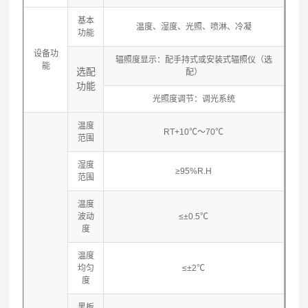
基本
温度、湿度、光照、喷淋、冷凝
功能
设备功
辐照度显示：配手持式或安装式辐照仪（选
能
选配
配）
功能
光照度调节：调光系统
温度
RT+10℃～70℃
范围
湿度
≥95%R.H
范围
温度
波动
≤±0.5℃
度
温度
均匀
≤±2℃
度
黑板