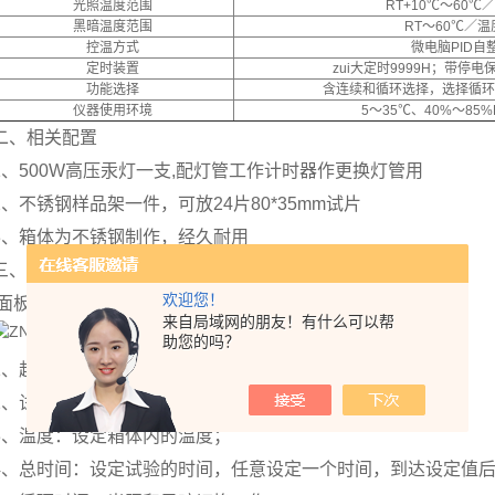
光照温度范围
RT+10℃～60℃
黑暗温度范围
RT～60℃／温
控温方式
微电脑PID自
定时装置
zui大定时9999H；带停
功能选择
含连续和循环选择，选择循环
仪器使用环境
5～35℃、40%～85%
二、相关配置
1、500W高压汞灯一支,配灯管工作计时器作更换灯管用
2、不锈钢样品架一件，可放24片80*35mm试片
3、箱体为不锈钢制作，经久耐用
三、使用方法
欢迎您！
面板排布
来自局域网的朋友！有什么可以帮
助您的吗？
1、超温:室内温度超过设定温度被保护；
2、试验结束：试验设定时间到达后试验自动结束；
3、温度：设定箱体内的温度；
4、总时间：设定试验的时间，任意设定一个时间，到达设定值