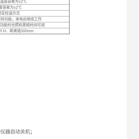
／温度容差为±2℃
度容差为±2℃
整定控温方式
电保持功能，来电后继续工作
功能时光照和黑暗时间可调
R.H、距离墙300mm
后仪器自动关机；