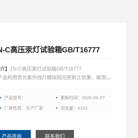
N-C高压汞灯试验箱GB/T16777
介】
ZN-C高压汞灯试验箱GB/T16777
产品利用荧光紫外线灯模拟阳光照射之效果，被测试
料放置于一定温度下的光照中进行测试。用数天或数
的时间即可重现户外数月或数年出现的耐候效果。*的
产品型号：
更新时间：2026-05-07
维护结构设计,使用更方便,更节能.
厂商性质：生产厂家
浏览量：4153
产品咨询
联系我们