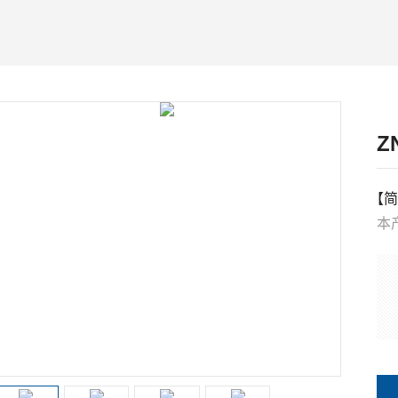
Z
【简
本
材
周
免