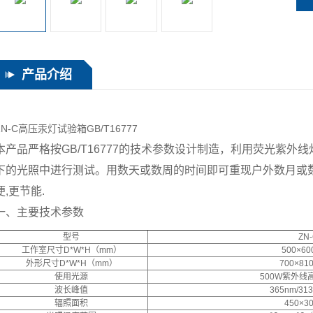
产品介绍
ZN-C高压汞灯试验箱GB/T16777
本产品严格按GB/T16777的技术参数设计制造，利用荧光紫
下的光照中进行测试。用数天或数周的时间即可重现户外数月或数
便,更节能.
一、主要技术参数
型号
ZN
工作室尺寸D*W*H（mm）
500×60
外形尺寸D*W*H（mm）
700×81
使用光源
500W紫外线
波长峰值
365nm/31
辐照面积
450×3