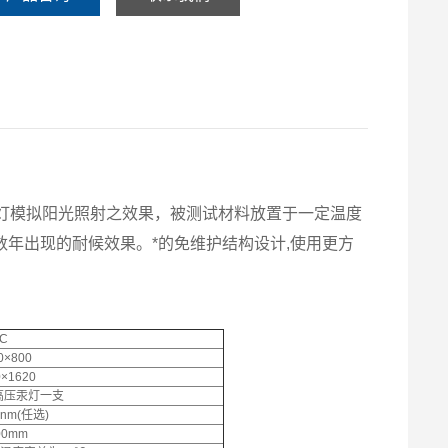
外线灯模拟阳光照射之效果，被测试材料放置于一定温度
年出现的耐候效果。*的免维护结构设计,使用更方
-C
0×800
0×1620
高压汞灯一支
3nm(任选)
00mm