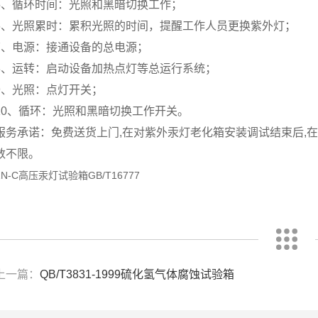
5、循环时间：光照和黑暗切换工作；
6、光照累时：累积光照的时间，提醒工作人员更换紫外灯；
7、电源：接通设备的总电源；
8、运转：启动设备加热点灯等总运行系统；
9、光照：点灯开关；
10、循环：光照和黑暗切换工作开关。
服务承诺：免费送货上门,在对紫外汞灯老化箱安装调试结束后,
数不限。
ZN-C高压汞灯试验箱GB/T16777
上一篇：
QB/T3831-1999硫化氢气体腐蚀试验箱