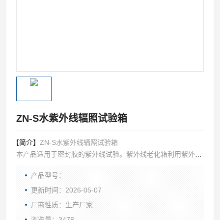
ZN-S水紫外线辐照试验箱
【简介】
ZN-S水紫外线辐照试验箱
本产品适用于密封胶的紫外线试验。紫外线老化箱利用紫外线
灯模拟产品在水中UV照射之效果，被测试材料放置于一定条
产品型号：
件下的光照中进行测试。用数天或数周的时间即可重现户外数
月或数年出现的老化。
更新时间：2026-05-07
厂商性质：生产厂家
浏览量：3478