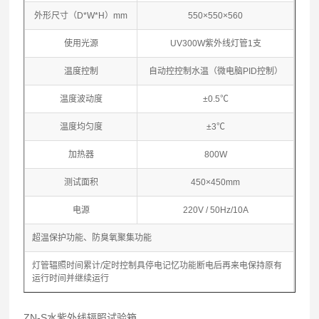
外形尺寸（D*W*H）mm
550×550×560
使用光源
UV300W紫外线灯管1支
温度控制
自动控控制水温（微电脑PID控制）
温度波动度
±0.5℃
温度均匀度
±3℃
加热器
800W
测试面积
450×450mm
电源
220V / 50Hz/10A
超温保护功能、防臭氧聚集功能
灯管辐照时间累计/定时控制具停电记忆功能断电后再来电保持原有
运行时间并继续运行
ZN-S水紫外线辐照试验箱