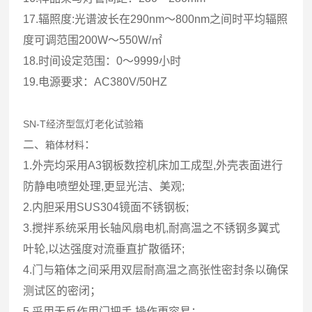
17.辐照度:光谱波长在290nm～800nm之间时平均辐照
度可调范围200W～550W/㎡
18.时间设定范围：0～9999小时
19.电源要求：AC380V/50HZ
SN-T经济型氙灯老化试验箱
二、
：
箱体材料
1.外壳均采用A3钢板数控机床加工成型,外壳表面进行
防静电喷塑处理,更显光洁、美观;
2.内胆采用SUS304镜面不锈钢板;
3.搅拌系统采用长轴风扇电机,耐高温之不锈钢多翼式
叶轮,以达强度对流垂直扩散循环;
4.门与箱体之间采用双层耐高温之高张性密封条以确保
测试区的密闭；
5.采用无反作用门把手,操作更容易；