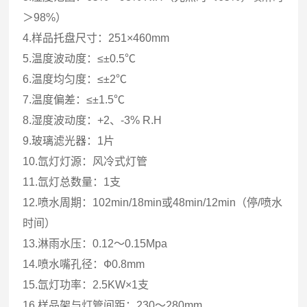
＞98%）
4.样品托盘尺寸：251×460mm
5.温度波动度：≤±0.5℃
6.温度均匀度：≤±2℃
7.温度偏差：≤±1.5℃
8.湿度波动度：+2、-3% R.H
9.玻璃滤光器：1片
10.氙灯灯源：风冷式灯管
11.氙灯总数量：1支
12.喷水周期：102min/18min或48min/12min（停/喷水
时间）
13.淋雨水压：0.12～0.15Mpa
14.喷水嘴孔径：Ф0.8mm
15.氙灯功率：2.5KW×1支
16.样品架与灯管间距：230～280mm