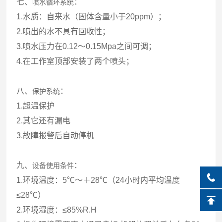
七、
：
喷水循环系统
1.水质：自来水（固体含量小于20ppm）；
2.喷出的水不具有回收性；
3.喷水压力在0.12～0.15Mpa之间可调；
4.在工作室顶部安装了两个喷头；
八、
：
保护系统
1.超温保护
2.其它还有漏电
3.故障报警后自动停机
九、
：
设备使用条件
1.环境温度：5℃～＋28℃（24小时内平均温度
≤28℃）
2.环境湿度：≤85%R.H