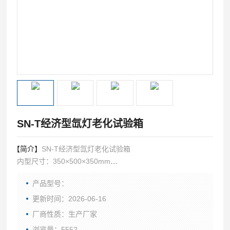
SN-T经济型氙灯老化试验箱
【简介】
SN-T经济型氙灯老化试验箱
内型尺寸：350×500×350mm
外形尺寸：480×850×680mm
产品型号：
设备特点：具有光照、温度、湿度、喷淋功能
更新时间：2026-06-16
厂商性质：生产厂家
浏览量：5552