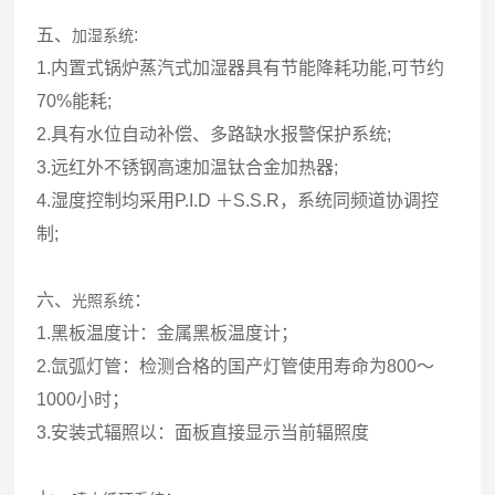
五、
:
加湿系统
1.内置式锅炉蒸汽式加湿器具有节能降耗功能,可节约
70%能耗;
2.具有水位自动补偿、多路缺水报警保护系统;
3.远红外不锈钢高速加温钛合金加热器;
4.湿度控制均采用P.I.D ＋S.S.R，系统同频道协调控
制;
六、
：
光照系统
1.黑板温度计：金属黑板温度计；
2.氙弧灯管：检测合格的国产灯管使用寿命为800～
1000小时；
3.安装式辐照以：面板直接显示当前辐照度