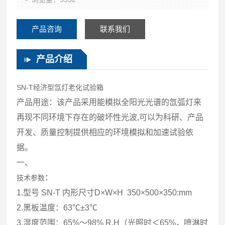
产品咨询
联系我们
产品介绍
SN-T经济型氙灯老化试验箱
产品用途
：该产品采用能模拟全阳光光谱的氙弧灯来
再现不同环境下存在的破坏性光波,可以为科研、产品
开发、质量控制提供相应的环境模拟和加速试验依
据。
一、
：
技术参数
1.型号 SN-T 内形尺寸D×W×H 350×500×350:mm
2.黑板温度：63℃±3℃
3.湿度范围：65%～98% R.H（光照时＜65%，喷淋时