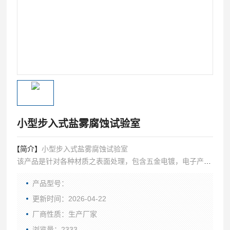
小型步入式盐雾腐蚀试验室
【简介】
小型步入式盐雾腐蚀试验室
该产品是针对各种材质之表面处理，包含五金电镀，电子产
品，电子零部件，汽车零部件，摩托车，五金洁具，螺丝，弹
产品型号：
簧，磁性材料，有机及无机皮膜，阳极处理，防锈等行业的品
质检测，测试其制品耐腐蚀性。
更新时间：2026-04-22
厂商性质：生产厂家
浏览量：2333