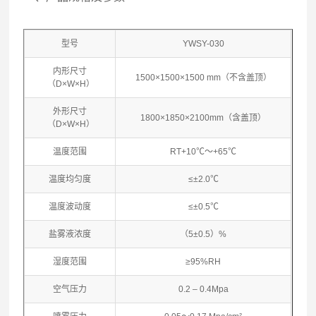
型号
YWSY-030
内形尺寸
1500×1500×1500 mm（不含盖顶）
（D×W×H）
外形尺寸
1800×1850×2100mm（含盖顶）
（D×W×H）
温度范围
RT+10℃～+65℃
温度均匀度
≤±2.0℃
温度波动度
≤±0.5℃
盐雾液浓度
（5±0.5）%
湿度范围
≥95%RH
空气压力
0.2 – 0.4Mpa