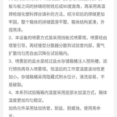
板与板之间的拼缝经刨铣后成90度直角，再采用高温
焊枪熔化塑料焊丝填补的方法，经冷却后的焊缝更加
牢固，整个箱体的拼缝圆滑平整、箱体结构紧凑，外
观亮泽。
2、本设备的喷雾方式是采用挡板式喷雾塔，喷雾经由
塔管引导，再经锥型分散器分散到试验室内部，雾气
扩散均匀而自由沉降在试验箱内。
3、喷雾前的盐水是经过盐水存储箱桶注入预热槽，进
行预热再导入喷雾塔。恒温后的工作室温度波动性更
加小。存储箱桶采用隐藏式附水位计，清洗容易，不
易破裂。
4、本系列试验箱箱内温度采用底部水加温方式，箱体
温度更加均匀稳定。
加热元件采用钛加热管，耐盐、耐腐蚀，使用寿命
长。