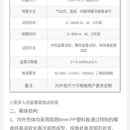
喷雾压力
0.05～0.17 Mpa/cm²
喷雾方式
气动式，连续、间断喷雾可随意调节
试验时间
0—9999 H、M、S可调
周期时间
0--999 H、M、S可调
中性盐雾试验，酸性盐雾试验，铜加速盐雾
试验方法
试验
盐雾沉降量
1～2 ml/80cm2.h
电源要求
AC380（±10%）V/50HZ 三相四线制
备注
内外型尺寸可根据用户要求定制
小型步入式盐雾腐蚀试验室
二、箱体结构:
1、内外壳体均采用阻燃8mm PP塑料板通过特制的模
具经高温软化再冷却而成型，拐角处高温弧形折弯，