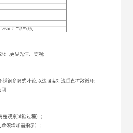
%）V/50HZ 三相五线制
处理,更显光洁、美观;
不锈钢多翼式叶轮,以达强度对流垂直扩散循环;
闭;
清楚观察试验过程）;
孔数须增加需指示）;