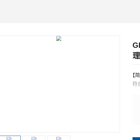
G
理
【简
符
方
箱
内
±