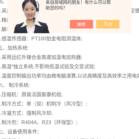
四、
控制系统：
来自局域网的朋友！有什么可以帮
助您的吗？
1.采用7.0寸大屏幕触摸屏温度控制仪表,微电脑PLC控制,可设定
2.精度：0.1℃（显示范围）;
3.解析度：±0.1℃;
4.感温传感器：PT100铂金电阻测温体;
五、加热系统:
1.采用远红外镍合金高速加温电加热器;
2.高温*独立系统,不影响低温试验及交变试验;
3.温度控制输出功率均由微电脑演算,以达高精度及高效率之用电效
六、
制冷系统:
1.压缩机：原装法国泰康机组;
2.制冷方式：单（双）机制冷（风冷型）;
3.冷凝方式：强制风冷却;
4.制冷剂：R404A、R23（环保型）;
七、设备使用条件：