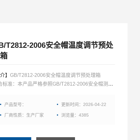
B/T2812-2006安全帽温度调节预处
箱
介】
GB/T2812-2006安全帽温度调节预处理箱
合标准：本产品严格参照GB/T2812-2006安全帽测试
法中3.2.1.1温度调节箱测试方法设计制造；温度调节
内的温度可在50℃±2℃、-10℃±2℃或-20℃±2℃范围
产品型号：
更新时间：2026-04-22
可控制，箱内温度均匀，温度的调节可以准确到
厂商性质：生产厂家
浏览量：4385
1℃；并保证安全帽在箱体不接触内壁。