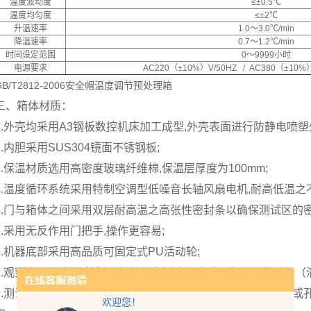
温度波动度
≤±0.5℃
温度均匀度
≤±2℃
升温速率
1.0～3.0℃/min
降温速率
0.7～1.2℃/min
时间设定范围
0～9999小时
电源要求
AC220（±10%）V/50HZ / AC380（±10
GB/T2812-2006安全帽温度调节预处理箱
三、箱体材质：
1.外壳均采用A3钢板数控机床加工成型,外壳表面进行防静电喷塑
2.内胆采用SUS304镜面不锈钢板;
3.保温材质选用高密度玻璃纤维棉,保温层厚度为100mm;
4.温度循环系统采用特制空调型低噪音长轴风扇电机,耐高低温之
5.门与箱体之间采用双层耐高温之高张性密封条以确保测试区的密
6.采用无反作用门把手,操作更容易;
7.机器底部采用高品质可固定式PU活动轮;
8.观察窗采用多层中空钢化玻璃,内侧胶合片式导电膜加热除霜（
9.测试孔（机器左侧）可外接测试电源线或信号线使用（孔径或
欢迎您！