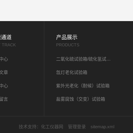
速通道
产品展示
T TRACK
PRODUCTS
中心
二氧化硫试验箱/硫化氢试验箱
文章
氙灯老化试验箱
中心
紫外光老化（耐候）试验箱
留言
盐雾腐蚀（交变）试验箱
技术支持：
化工仪器网
管理登录
sitemap.xml