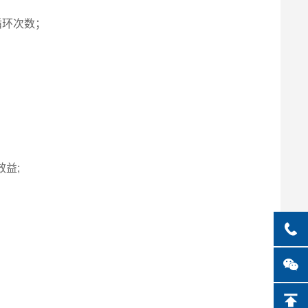
循环次数；
益;