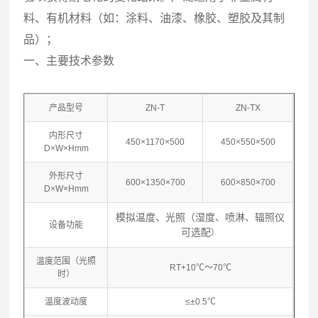
料、有机材料（如：涂料、油漆、橡胶、塑胶及其制
品）；
一、主要技术参数
产品型号
ZN-T
ZN-TX
内形尺寸
450×1170×500
450×550×500
D×W×Hmm
外形尺寸
600×1350×700
600×850×700
D×W×Hmm
模拟温度、光照（湿度、喷淋、辐照仪
设备功能
可选配
）
温度范围（光照
RT+10℃～70℃
时）
温度波动度
≤±0.5℃