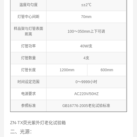
温度均匀度
≤±2℃
灯管中心间距
70mm
样品架与灯管表面
100～350mm上下可调
距离
灯管功率
40W/支
灯管数量
4支
灯管长度
1200mm
600mm
时间设定范围
0～9999小时
电源要求
AC220V/50HZ
参照标准
GB16776-2005老化试验标准
ZN-TX
荧光紫外灯老化试验箱
二、光源：