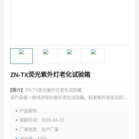
ZN-TX荧光紫外灯老化试验箱
【简介】
ZN-TX荧光紫外灯老化试验箱
该产品是一款经济型的紫外老化试验箱，标准紫外老化试验
箱，体积大，成本高；有的用户样品很小，买标准型的浪费成
产品型号：
本，且使用时耗电量大还占地面积大。所以根据用户需要，北
方利辉研发设计此款小型紫外老化试验箱，成本低，且占地面
更新时间：2026-04-22
积小，功能可根据试验要求选配。
厂商性质：生产厂家
浏览量：2204