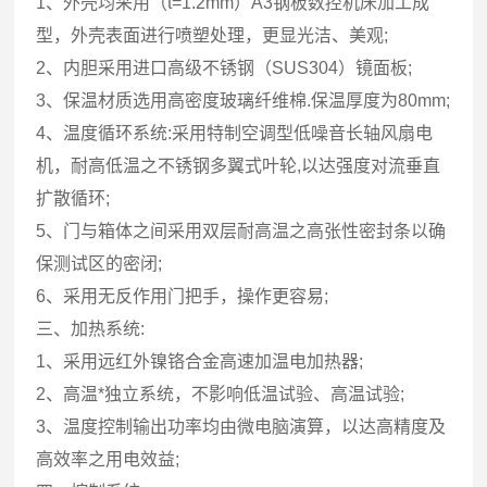
1、外壳均采用（t=1.2mm）A3钢板数控机床加工成
型，外壳表面进行喷塑处理，更显光洁、美观;
2、内胆采用进口高级不锈钢（SUS304）镜面板;
3、保温材质选用高密度玻璃纤维棉.保温厚度为80mm;
4、温度循环系统:采用特制空调型低噪音长轴风扇电
机，耐高低温之不锈钢多翼式叶轮,以达强度对流垂直
扩散循环;
5、门与箱体之间采用双层耐高温之高张性密封条以确
保测试区的密闭;
6、采用无反作用门把手，操作更容易;
三、加热系统:
1、采用远红外镍铬合金高速加温电加热器;
2、高温*独立系统，不影响低温试验、高温试验;
3、温度控制输出功率均由微电脑演算，以达高精度及
高效率之用电效益;