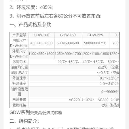
2、环境湿度：≤85%;
3、机器放置前后左右各80公分不可放置东西;
一、产品规格及参数
产品型号
GDW-100
GDW-150
GDW-225
GDW-5
内形尺寸
450×450×500
500×500×600
500×600×750
700×800×
D×W×Hmm
外形尺寸
1100×850×1600
1050×900×1700
1200×1100×1900
1350×1280
D×W×Hmm
温度范围
-20℃～150℃、-40℃～150℃、-60℃～150
温度均匀度
≤±2℃ （空载时）
温度波动度
≤±0.5℃（空载时）
降温速率
0.7～1.2℃/min
升温速率
1.0～3.0℃/min
时间设定范
0～9999小时
围
电源要求
AC220（±10%） AC380（±10%）V
载物托架
2块（标配）
GDW系列
交变高低温试验箱
二、结构简介：