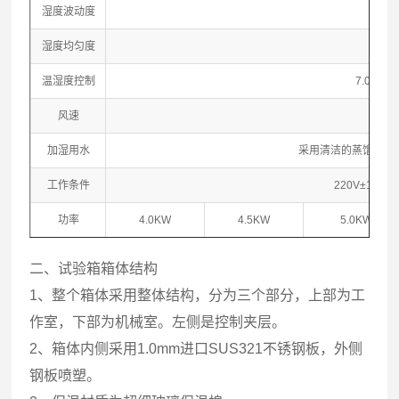
湿度波动度
湿度均匀度
温湿度控制
7.0寸
风速
0.5～
加湿用水
采用清洁的蒸馏水或
工作条件
220V±10%
功率
4.0KW
4.5KW
5.0KW
二、试验箱箱体结构
1、整个箱体采用整体结构，分为三个部分，上部为工
作室，下部为机械室。左侧是控制夹层。
2、箱体内侧采用1.0mm进口SUS321不锈钢板，外侧
钢板喷塑。