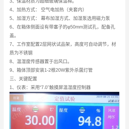
3、保温材质为超细玻璃保温棉。
4、加热方式： 空气电加热（夹套内）
5、加湿方式： 幕布加湿方式、加湿泵选用磁力泵
6、在箱体侧面设有带塞子的φ50mm测试孔，配备孔
盖。
7、工作室配置2层网状试品架，高度可自动调节，材
质为不锈钢
8、温湿度传感器置于出风口。
9、箱体顶部安装1-2根20W紫外杀菌灯管
三、关键配置
1、仪表：采用“7.0"触摸屏温湿度控制器