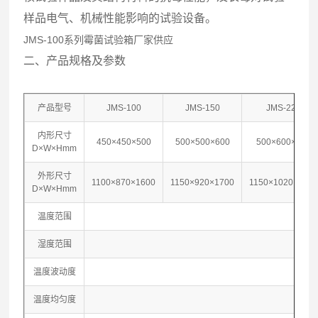
样品电气、机械性能影响的试验设备。
JMS-100系列霉菌试验箱厂家供应
二、产品规格及参数
产品型号
JMS-100
JMS-150
JMS-225
内形尺寸
450×450×500
500×500×600
500×600×750
D×W×Hmm
外形尺寸
1100×870×1600
1150×920×1700
1150×1020×185
D×W×Hmm
温度范围
1
湿度范围
45
温度波动度
温度均匀度