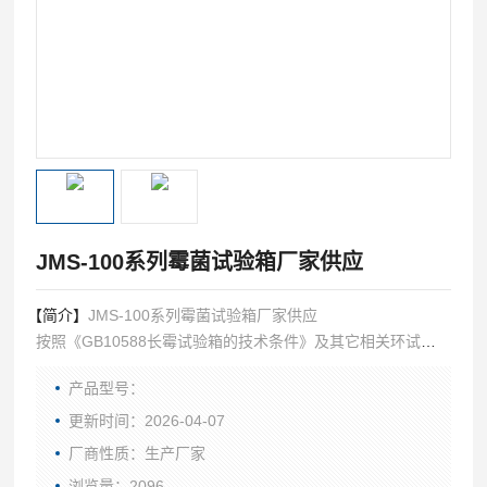
JMS-100系列霉菌试验箱厂家供应
【简介】
JMS-100系列霉菌试验箱厂家供应
按照《GB10588长霉试验箱的技术条件》及其它相关环试标
准中的要求（例如：试验方法中规定的有关试验箱*的技术条
产品型号：
件等），结合自身的技术特点、设计制造
更新时间：2026-04-07
厂商性质：生产厂家
浏览量：2096