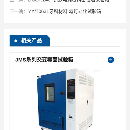
下一篇：
YY/T0631牙科材料 氙灯老化试验箱
相关产品
JMS系列交变霉菌试验箱
JMS