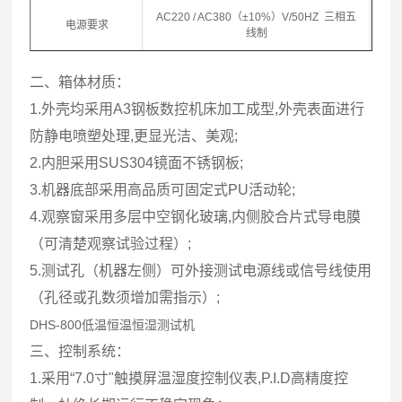
AC220 / AC380（±10%）V/50HZ 三相五
电源要求
线制
二、箱体材质：
1.外壳均采用A3钢板数控机床加工成型,外壳表面进行
防静电喷塑处理,更显光洁、美观;
2.内胆采用SUS304镜面不锈钢板;
3.机器底部采用高品质可固定式PU活动轮;
4.观察窗采用多层中空钢化玻璃,内侧胶合片式导电膜
（可清楚观察试验过程）;
5.测试孔（机器左侧）可外接测试电源线或信号线使用
（孔径或孔数须增加需指示）;
DHS-800低温恒温恒湿测试机
三、控制系统：
1.采用“7.0寸"触摸屏温湿度控制仪表,P.I.D高精度控