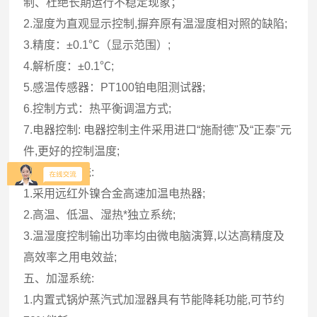
制、杜绝长期运行不稳定现象；
2.湿度为直观显示控制,摒弃原有温湿度相对照的缺陷;
3.精度：±0.1℃（显示范围）;
4.解析度：±0.1℃;
5.感温传感器：PT100铂电阻测试器;
6.控制方式：热平衡调温方式;
7.电器控制: 电器控制主件采用进口“施耐德"及“正泰"元
件,更好的控制温度;
四、加热系统:
1.采用远红外镍合金高速加温电热器;
2.高温、低温、湿热*独立系统;
3.温湿度控制输出功率均由微电脑演算,以达高精度及
高效率之用电效益;
五、加湿系统:
1.内置式锅炉蒸汽式加湿器具有节能降耗功能,可节约