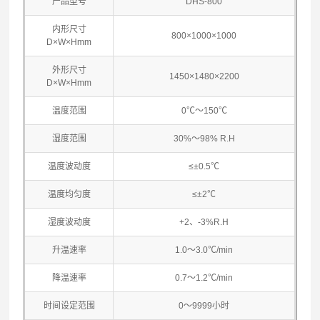
产品型号
DHS-800
内形尺寸
800×1000×1000
D×W×Hmm
外形尺寸
1450×1480×2200
D×W×Hmm
温度范围
0℃～150℃
湿度范围
30%～98% R.H
温度波动度
≤±0.5℃
温度均匀度
≤±2℃
湿度波动度
+2、-3%R.H
升温速率
1.0～3.0℃/min
降温速率
0.7～1.2℃/min
时间设定范围
0～9999小时