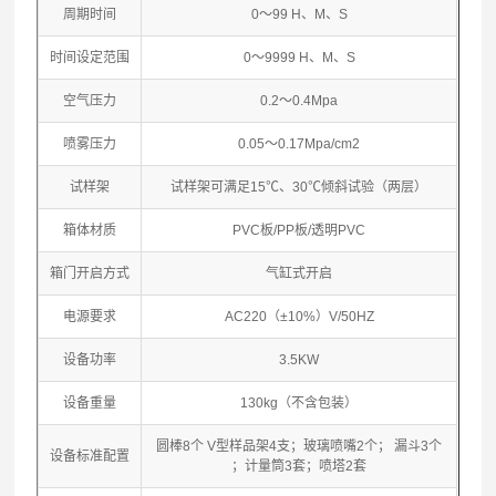
周期时间
0～99 H、M、S
时间设定范围
0～9999 H、M、S
空气压力
0.2～0.4Mpa
喷雾压力
0.05～0.17Mpa/cm2
试样架
试样架可满足15℃、30℃倾斜试验（两层）
箱体材质
PVC板/PP板/透明PVC
箱门开启方式
气缸式开启
电源要求
AC220（±10%）V/50HZ
设备功率
3.5KW
设备重量
130kg（不含包装）
圆棒8个 V型样品架4支；玻璃喷嘴2个； 漏斗3个
设备标准配置
；计量筒3套；喷塔2套