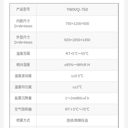
YWX/Q-750
产品型号
内胆尺寸
750×1100×500
D×W×Hmm
外型尺寸
920×1650×1450
D×W×Hmm
温度范围
RT+5℃～55℃
相对湿度
≥85%～98%R.H
温度波动度
≤±0.5℃
温度均匀度
≤±2℃
盐雾沉降量
1～2ml/80c㎡.h
空气饱和器
RT＋5℃～70℃
喷雾方式
连续/周期任选