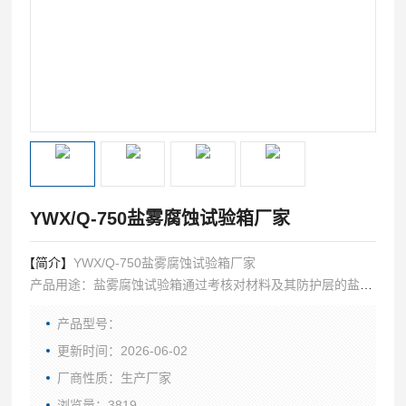
YWX/Q-750盐雾腐蚀试验箱厂家
【简介】
YWX/Q-750盐雾腐蚀试验箱厂家
产品用途：盐雾腐蚀试验箱通过考核对材料及其防护层的盐雾
腐蚀的能力，以及相似防护层的工艺质量比较；该产品造用于
产品型号：
零部件、电子元件、金属材料的防护层以及工业产品的盐雾腐
蚀试验。
更新时间：2026-06-02
厂商性质：生产厂家
浏览量：3819