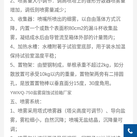
2、喷雾量大小调节：调高喷塔上的锥形分散器喷雾量
增加，调低则喷雾量减少；
3、收集器：喷嘴所喷出的细雾，以自由落体方式沉
降，内置一个或数个表面积80cm2的漏斗杯收集盐
雾，凝结成水后由导管流至箱体外部的计量筒内；
4、加热水槽：水槽附著于试验室底部，用于装水加温
保持试验室温度平稳；
5、置物架：由塑钢制成，单根承重不超过2kg，如分
散放置可承受10kg以内的重量，置物架两旁有二排圆
孔，是放置置物棒以垂直面分15度，30度角用。
YWX/Q-750盐雾腐蚀试验箱厂家
五、喷雾系统：
1、喷雾采用塔式喷雾器（塔尖高度可调节）、导向盐
雾，雾粒细小，自然沉降；喷嘴无盐结晶，沉降量可
调；