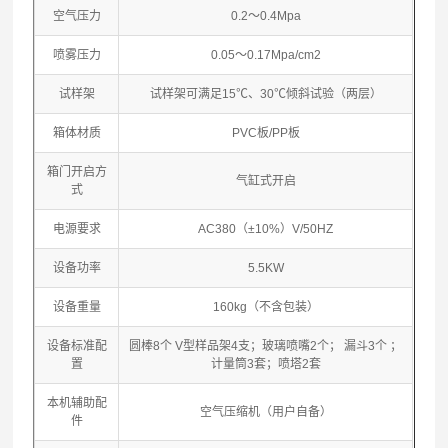
空气压力
0.2～0.4Mpa
喷雾压力
0.05～0.17Mpa/cm2
试样架
试样架可满足15℃、30℃倾斜试验（两层）
箱体材质
PVC板/PP板
箱门开启方
气缸式开启
式
电源要求
AC380（±10%）V/50HZ
设备功率
5.5KW
设备重量
160kg（不含包装）
设备标准配
圆棒8个 V型样品架4支；玻璃喷嘴2个； 漏斗3个 ；
置
计量筒3套；喷塔2套
本机辅助配
空气压缩机（用户自备）
件