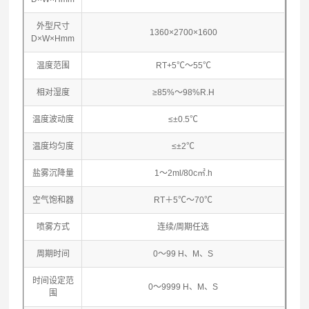
外型尺寸
1360×2700×1600
D×W×Hmm
温度范围
RT+5℃～55℃
相对湿度
≥85%～98%R.H
温度波动度
≤±0.5℃
温度均匀度
≤±2℃
盐雾沉降量
1～2ml/80c㎡.h
空气饱和器
RT＋5℃～70℃
喷雾方式
连续/周期任选
周期时间
0～99 H、M、S
时间设定范
0～9999 H、M、S
围