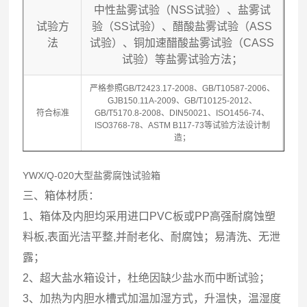
中性盐雾试验（NSS试验）、盐雾试
试验方
验（SS试验）、醋酸盐雾试验（ASS
法
试验）、铜加速醋酸盐雾试验（CASS
试验）等盐雾试验方法；
严格参照GB/T2423.17-2008、GB/T10587-2006、
GJB150.11A-2009、GB/T10125-2012、
符合标准
GB/T5170.8-2008、DIN50021、ISO1456-74、
ISO3768-78、ASTM B117-73等试验方法设计制
造；
YWX/Q-020大型盐雾腐蚀试验箱
三、箱体材质：
1、箱体及内胆均采用进口PVC板或PP高强耐腐蚀塑
料板,表面光洁平整,并耐老化、耐腐蚀；易清洗、无泄
露；
2、超大盐水箱设计，杜绝因缺少盐水而中断试验；
3、加热为内胆水槽式加温加湿方式，升温快，温湿度