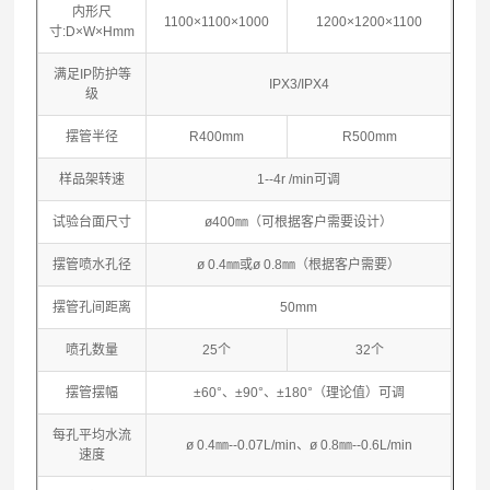
内形尺
1100×1100×1000
1200×1200×1100
寸:D×W×Hmm
满足IP防护等
IPX3/IPX4
级
摆管半径
R400mm
R500mm
样品架转速
1--4r /min可调
试验台面尺寸
ø400㎜（可根据客户需要设计）
摆管喷水孔径
ø 0.4㎜或ø 0.8㎜（根据客户需要）
摆管孔间距离
50mm
喷孔数量
25个
32个
摆管摆幅
±60°、±90°、±180°（理论值）可调
每孔平均水流
ø 0.4㎜--0.07L/min、ø 0.8㎜--0.6L/min
速度