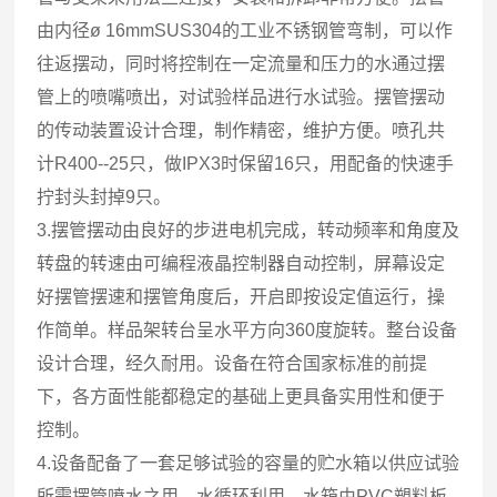
由内径ø 16mmSUS304的工业不锈钢管弯制，可以作
往返摆动，同时将控制在一定流量和压力的水通过摆
管上的喷嘴喷出，对试验样品进行水试验。摆管摆动
的传动装置设计合理，制作精密，维护方便。喷孔共
计R400--25只，做IPX3时保留16只，用配备的快速手
拧封头封掉9只。
3.摆管摆动由良好的步进电机完成，转动频率和角度及
转盘的转速由可编程液晶控制器自动控制，屏幕设定
好摆管摆速和摆管角度后，开启即按设定值运行，操
作简单。样品架转台呈水平方向360度旋转。整台设备
设计合理，经久耐用。设备在符合国家标准的前提
下，各方面性能都稳定的基础上更具备实用性和便于
控制。
4.设备配备了一套足够试验的容量的贮水箱以供应试验
所需摆管喷水之用，水循环利用，水箱由PVC塑料板