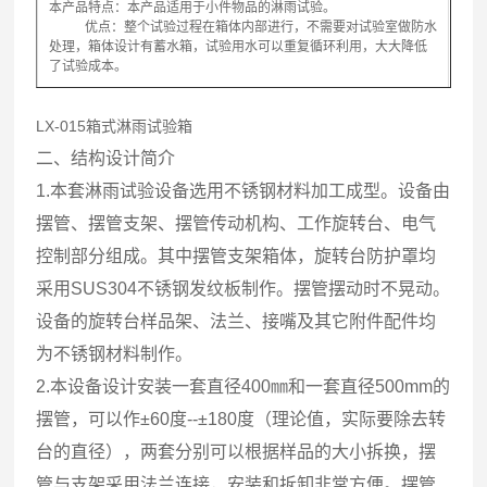
本产品特点：本产品适用于小件物品的淋雨试验。
优点：整个试验过程在箱体内部进行，不需要对试验室做防水
处理，箱体设计有蓄水箱，试验用水可以重复循环利用，大大降低
了试验成本。
LX-015
箱式淋雨试验箱
二、结构设计简介
1.本套淋雨试验设备选用不锈钢材料加工成型。设备由
摆管、摆管支架、摆管传动机构、工作旋转台、电气
控制部分组成。其中摆管支架箱体，旋转台防护罩均
采用SUS304不锈钢发纹板制作。摆管摆动时不晃动。
设备的旋转台样品架、法兰、接嘴及其它附件配件均
为不锈钢材料制作。
2.本设备设计安装一套直径400㎜和一套直径500mm的
摆管，可以作±60度--±180度（理论值，实际要除去转
台的直径），两套分别可以根据样品的大小拆换，摆
管与支架采用法兰连接，安装和拆卸非常方便。摆管