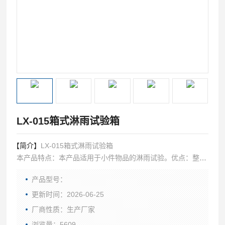
LX-015箱式淋雨试验箱
【简介】
LX-015箱式淋雨试验箱
本产品特点：本产品适用于小件物品的淋雨试验。优点：整个
试验过程在箱体内部进行，不需要对试验室做防水处理，箱体
产品型号：
设计有蓄水箱，试验用水可以重复循环利用，大大降低了试验
成本。
更新时间：2026-06-25
厂商性质：生产厂家
浏览量：5609