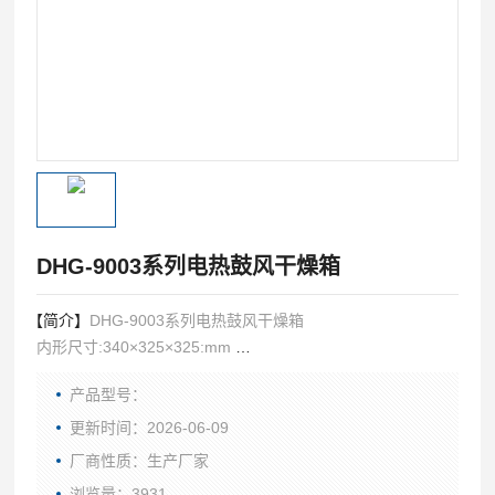
DHG-9003系列电热鼓风干燥箱
【简介】
DHG-9003系列电热鼓风干燥箱
内形尺寸:340×325×325:mm
外形尺寸:625×510×490:mm
产品型号：
温度范围:RT＋10℃～250℃
功率：870W
更新时间：2026-06-09
内胆材料：镜面不锈钢板
厂商性质：生产厂家
浏览量：3931