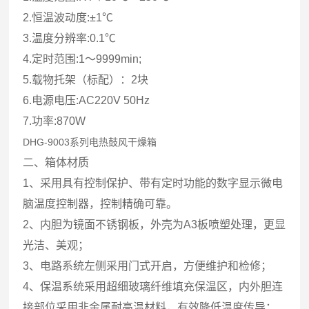
2.恒温波动度:±1℃
3.温度分辨率:0.1℃
4.定时范围:1～9999min;
5.载物托架（标配）：2块
6.电源电压:AC220V 50Hz
7.功率:870W
DHG-9003系列电热鼓风干燥箱
二、箱体材质
1、采用具有控制保护、带有定时功能的数字显示微电
脑温度控制器，控制精确可靠。
2、内胆为镜面不锈钢板，外壳为A3板喷塑处理，更显
光洁、美观；
3、电路系统左侧采用门式开启，方便维护和检修；
4、保温系统采用超细玻璃纤维填充保温区，内外胆连
接部位采用非金属耐高温材料，有效降低温度传导；