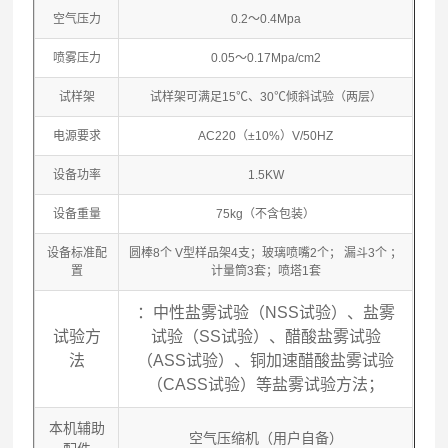
空气压力
0.2～0.4Mpa
喷雾压力
0.05～0.17Mpa/cm2
试样架
试样架可满足15℃、30℃倾斜试验（两层）
电源要求
AC220（±10%）V/50HZ
设备功率
1.5KW
设备重量
75kg（不含包装）
设备标准配
圆棒8个 V型样品架4支；玻璃喷嘴2个； 漏斗3个 ；
置
计量筒3套；喷塔1套
：中性盐雾试验（NSS试验）、盐雾
试验方
试验（SS试验）、醋酸盐雾试验
法
（ASS试验）、铜加速醋酸盐雾试验
（CASS试验）等盐雾试验方法；
本机辅助
空气压缩机（用户自备）