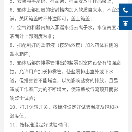
5．安装喷雾系统，样品架，样品安放在样品架上；
6．箱体上部四周的密封槽内加入软质自来水，不宜过
满，关闭箱盖时不外溢即可，盖上箱盖；
7．空气饱和器内加入蒸馏水或去离子水，水位高度以
液面计上部刻度为准；
8．把配制好的盐溶液（按5%浓度）加入箱体右侧的
盐水箱内；
9．箱体后部的排雾管排出的盐雾对室内设备有较强腐
蚀，允许用户加长排雾管，使盐雾排出室外或下水
道，但排雾管不能堵塞，以免影响盐雾的排放，且易
造成工作室压力的不断增大，使箱盖被气流顶开而影
响整个试验；
10．打开运转开关，按标准设定好试验温度及饱和器
温度值；
11．按标准设定好试验时间；