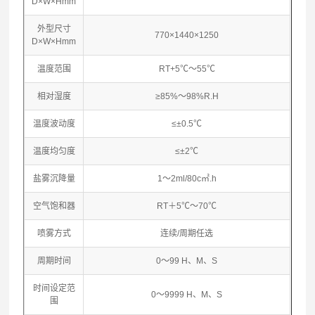
D×W×Hmm
外型尺寸
770×1440×1250
D×W×Hmm
温度范围
RT+5℃～55℃
相对湿度
≥85%～98%R.H
温度波动度
≤±0.5℃
温度均匀度
≤±2℃
盐雾沉降量
1～2ml/80c㎡.h
空气饱和器
RT＋5℃～70℃
喷雾方式
连续/周期任选
周期时间
0～99 H、M、S
时间设定范
0～9999 H、M、S
围