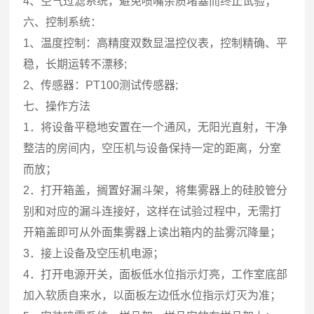
4、空气过滤系统，避免喷嘴杂质堵塞而终止试验；
六、控制系统：
1、温度控制：高精度双数显温控仪表，控制精确、平
稳，长期运转不漂移;
2、传感器：PT100测试传感器;
七、操作方法
1．将设备平稳地安置在一个通风，无阳光直射，干净
整洁的房间内，空压机与设备保持一定的距离，分室
而放；
2．打开箱盖，搁置好漏斗架，将集雾器上的硅胶管分
别和对应的漏斗连接好，这样在试验过程中，无需打
开箱盖即可从外面集雾器上读出箱内的盐雾沉降量；
3．接上设备及空压机电源；
4．打开电源开关，面板低水位指示灯亮，工作室底部
加入软质自来水，以面板左边低水位指示灯灭为准；