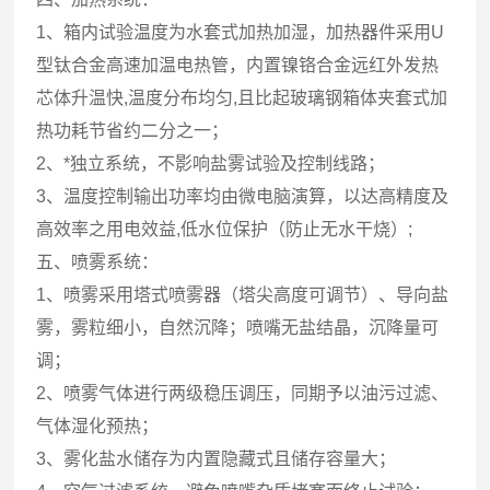
1、箱内试验温度为水套式加热加湿，加热器件采用U
型钛合金高速加温电热管，内置镍铬合金远红外发热
芯体升温快,温度分布均匀,且比起玻璃钢箱体夹套式加
热功耗节省约二分之一；
2、*独立系统，不影响盐雾试验及控制线路；
3、温度控制输出功率均由微电脑演算，以达高精度及
高效率之用电效益,低水位保护（防止无水干烧）;
五、喷雾系统：
1、喷雾采用塔式喷雾器（塔尖高度可调节）、导向盐
雾，雾粒细小，自然沉降；喷嘴无盐结晶，沉降量可
调；
2、喷雾气体进行两级稳压调压，同期予以油污过滤、
气体湿化预热；
3、雾化盐水储存为内置隐藏式且储存容量大；