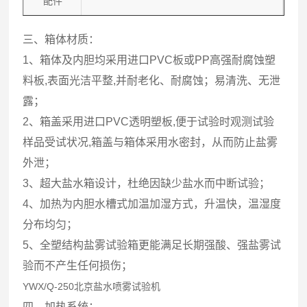
配件
三、箱体材质：
1、箱体及内胆均采用进口PVC板或PP高强耐腐蚀塑
料板,表面光洁平整,并耐老化、耐腐蚀；易清洗、无泄
露；
2、箱盖采用进口PVC透明塑板,便于试验时观测试验
样品受试状况,箱盖与箱体采用水密封，从而防止盐雾
外泄；
3、超大盐水箱设计，杜绝因缺少盐水而中断试验；
4、加热为内胆水槽式加温加湿方式，升温快，温湿度
分布均匀；
5、全塑结构盐雾试验箱更能满足长期强酸、强盐雾试
验而不产生任何损伤；
YWX/Q-250
北京盐水喷雾试验机
四、加热系统：