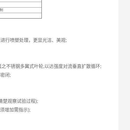
线制
表面进行喷塑处理，更显光洁、美观;
之不锈钢多翼式叶轮,以达强度对流垂直扩散循环;
密闭;
楚观察试验过程);
须增加需指示);