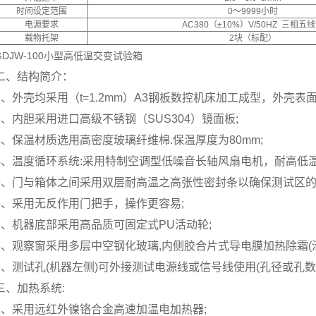
时间设定范围
0～9999小时
电源要求
AC380（±10%）V/50HZ 三相五
载物托架
2块（标配）
GDJW-100小型高低温交变试验箱
二、结构简介：
1、外壳均采用（t=1.2mm）A3钢板数控机床加工成型，外壳
2、内胆采用进口高级不锈钢（SUS304）镜面板;
3、保温材质选用高密度玻璃纤维棉.保温厚度为80mm;
4、温度循环系统:采用特制空调型低噪音长轴风扇电机，耐高低温
5、门与箱体之间采用双层耐高温之高张性密封条以确保测试区的
6、采用无反作用门把手，操作更容易;
7、机器底部采用高品质可固定式PU活动轮;
8、观察窗采用多层中空钢化玻璃,内侧胶合片式导电膜加热除霜(清
9、测试孔(机器左侧)可外接测试电源线或信号线使用(孔径或孔数
三、加热系统:
1、采用远红外镍铬合金高速加温电加热器;