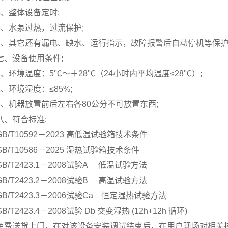
5、整体设备定时;
6、水泵过热，过流保护;
7、其它还有漏电、缺水、运行指示，故障报警后自动停机等保护
七、设备使用条件;
1、环境温度：5℃～＋28℃（24小时内平均温度≤28℃）;
2、环境湿度：≤85%;
3、机器放置前后左右各80公分不可放置东西;
八、符合标准:
GB/T10592－2023 高低温试验箱技术条件
GB/T10586－2025 湿热试验箱技术条件
GB/T2423.1－2008试验A 低温试验方法
GB/T2423.2－2008试验B 高温试验方法
GB/T2423.3－2006试验Ca 恒定湿热试验方法
GB/T2423.4－2008试验 Db 交变湿热 (12h+12h 循环)
免费送货上门，在对该设备安装调试结束后，在用户现场对相关