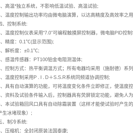
2、高温*独立系统，不影响低温试验、高温试验;
3、温度控制输出功率均由微电脑演算，以达高精度及高效率之用
四、控制系统:
1、温度控制仪表采用“7.0"可编程触摸屏控制器，微电脑PID控
2、精度：0.1℃(显示范围);
3、解析度：±0.1℃;
4、感温传感器：PT100铂金电阻测温体;
5、控制方式：热平衡调温方式；所有电器均采用（施耐德）系列
6、温度控制采用P . I . D＋S.S.R系统同频道协调控制;
7、具有自动演算的功能，可将温度变化条件立即修正，使温度控
8、资料及试验条件输入后，控制器具有荧屏锁定功能，避免人为
9、本试验箱回风口具有自动除霜装置（这样才能使试验时产生
产生冰堵现象）;
五、制冷系统:
1、压缩机：全封闭原装法国泰康;