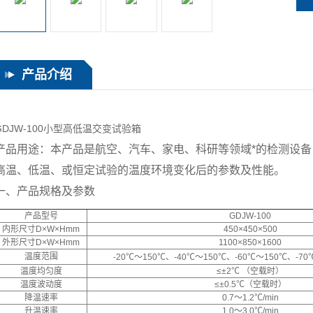
产品介绍
GDJW-100小型高低温交变试验箱
产品用途：本产品是航空、汽车、家电、科研等领域*的检测设
高温、低温、或恒定试验的温度环境变化后的参数及性能。
一、产品规格及参数
产品型号
GDJW-100
内形尺寸D×W×Hmm
450×450×500
外形尺寸D×W×Hmm
1100×850×1600
温度范围
-20℃～150℃、-40℃～150℃、-60℃～150℃、-70
温度均匀度
≤±2℃ （空载时）
温度波动度
≤±0.5℃（空载时）
降温速率
0.7～1.2℃/min
升温速率
1.0～3.0℃/min