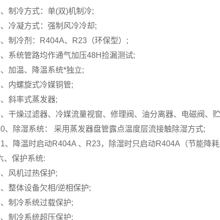
2、制冷方式：单(双)机制冷;
3、冷凝方式：强制风冷冷却;
4、制冷剂：R404A、R23（环保型）;
5、系统管路均作通气加压48H捡漏测试;
6、加温、降温系统*独立;
7、内螺旋式冷媒铜管;
8、斜率式蒸发器;
9、干燥过滤器、冷媒流量视窗、修理阀、油分离器、电磁阀、贮
10、除湿系统： 采用蒸发器盘管露点温度层流接触除湿方式;
11、降温时启动R404A 、R23，除湿时只启动R404A（节能降耗
六、保护系统:
1、风机过热保护;
2、整体设备欠相/逆相保护;
3、制冷系统过载保护;
4、制冷系统超压保护;