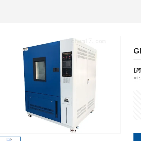
G
【简
1
15