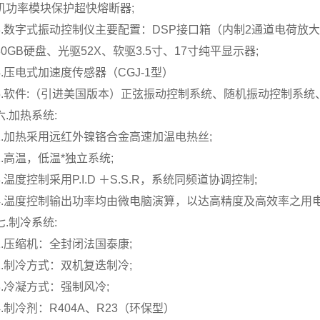
机功率模块保护超快熔断器;
3.数字式振动控制仪主要配置：DSP接口箱（内制2通道电荷放大器）
80GB硬盘、光驱52X、软驱3.5寸、17寸纯平显示器;
4.压电式加速度传感器（CGJ-1型）
5.软件:（引进美国版本）正弦振动控制系统、随机振动控制系统
六.加热系统:
1.加热采用远红外镍铬合金高速加温电热丝;
2.高温，低温*独立系统;
3.温度控制采用P.I.D ＋S.S.R，系统同频道协调控制;
4.温度控制输出功率均由微电脑演算，以达高精度及高效率之用电
七.制冷系统:
1.压缩机：全封闭法国泰康;
2.制冷方式：双机复迭制冷;
3.冷凝方式：强制风冷;
4.制冷剂：R404A、R23（环保型）