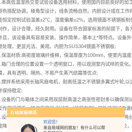
1.本高低温湿热交变试验设备选用材料，使用国内目前良好的加
颜色搭配协调，棱角型设计，线条流畅自然。内胆设计成在工作
能恒定控制试验温差±2℃，湿度偏差±2%，选用镜面不锈钢板
制作，设计合理，经久耐用。设备在符合国家标准的前提下，各
并且，该设备具有容易安装、操作简单，基本上*等特点。设备外
塑处理，更显光洁、美观、内胆为SUS304镜面不锈钢板;
2.保温材质:高密度玻璃纤维棉，保温厚度为100mm，使室内温
3.箱门合理的位置设置一个透明窗口，用以观测室内试样的变化
膜，具有透明、隔热、不易产生蒸汽结霜等优点;
4.搅拌系统采用长轴风扇电机，耐高低温之不锈钢多翼式叶轮,
并保持稳定;
5.设备的门与箱体之间采用双层耐高温之高张性密封条以确保测
反作用门把手，操作更容易.引线孔（机器左侧）可外接测试电源线
6.设备的制冷系统安装在底部，压缩机采用法国进口泰康牌，两
欢迎您！
度降到所要求的数值；机器底部安装高品质可固定式PU活动轮，
来自局域网的朋友！有什么可以帮