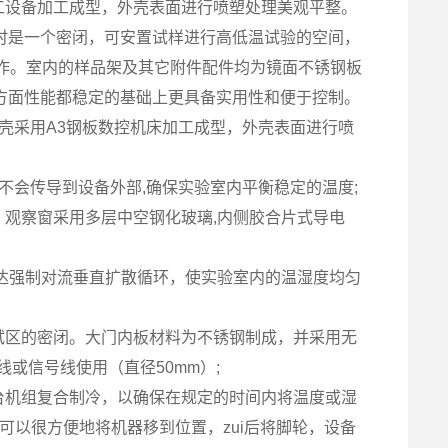
工设备加工成型，外壳表面进行喷塑处理美观平整。
时是一个密闭，可安置试样进行高低温试验的空间，
制作。室内的样品架及其它附件配件均为镜面不锈钢板
方面性能都稳定的基础上更具备实用性和便于控制。
壳采用A3钢板数控机床加工成型，外壳表面进行喷
度不会传导到设备外部,确保实验室内平衡稳定的温度;
。观察窗采用多层中空钢化玻璃,内侧胶合片式导电
以达强制对流垂直扩散循环，使实验室内的温湿度均匀
试区的密闭。大门内板材料为不锈钢制成，并采用无
或信号线使用（直径50mm）;
台机组复合制冷，以确保在规定的时间内将温度或湿
可以很方便地将机器移到位置，zui后将脚轮，设备