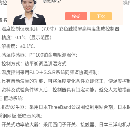
助您的吗？
的控制部分设计在设备的右侧，分布有温控仪、控制开关等，操作
四.控制系统:
1.温度控制仪表采用（7.0寸）彩色触摸屏高精度集成控制器;
2.精度：0.1℃（显示范围）
3.解析度：±0.1℃.
4.感温传感器：PT100铂金电阻测温体;
5.控制方式：热平衡调温调湿方式;
6.温度控制采用P.I.D＋S.S.R系统同频道协调控制;
7.具有自动演算的功能，可将温度变化条件立即修正，使温度控制
8.资料及试验条件输入后，控制器具有锁定功能，避免人为触摸
五.振动系统:
1.振动发生器：采用日本ThreeBand公司圈绕制用粘合剂，日
锈钢网板,低噪音风机;
2.开关式功率放大器：采用西门子开关、接触器、日本三洋电机