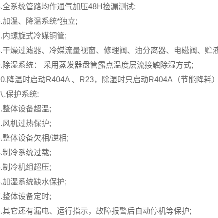
5.全系统管路均作通气加压48H捡漏测试;
6.加温、降温系统*独立;
7.内螺旋式冷媒铜管;
8.干燥过滤器、冷媒流量视窗、修理阀、油分离器、电磁阀、贮
9.除湿系统： 采用蒸发器盘管露点温度层流接触除湿方式;
10.降温时启动R404A 、R23，除湿时只启动R404A（节能降耗）
八.保护系统:
1.整体设备超温;
2.风机过热保护;
3.整体设备欠相/逆相;
4.制冷系统过载;
5.制冷机组超压;
6.加湿系统缺水保护;
7.整体设备定时;
8.其它还有漏电、运行指示，故障报警后自动停机等保护;