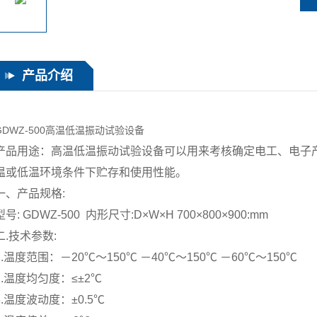
产品介绍
GDWZ-500高温低温振动试验设备
产品用途：高温低温振动试验设备可以用来考核确定电工、电子
温或低温环境条件下贮存和使用性能。
一、产品规格:
型号: GDWZ-500 内形尺寸:D×W×H 700×800×900:mm
二.技术参数:
1.温度范围：－20℃～150℃ －40℃～150℃ －60℃～150℃
2.温度均匀度：≤±2℃
3.温度波动度：±0.5℃