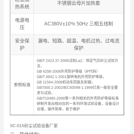
不锈钢云母片加热套
热系统
电源电
AC380V
±10％ 50Hz 三相五线制
压
安全保
漏电、短路、超温、电机过热、过电流
护
保护
GB/T 2423.37-2006试验La2：恒定气压砂尘试验方
法，
GB 4208-2008外壳防护等级（IP代码）
GB/T 4942.1-2001旋转电机外壳防护等级，
GB 11564-2008机动车回复反射器；
参照标准
GB7000.1-2002/IEC60598-1:1999灯具一般安全要
求与试验、
GB/T10485-2008等一系列相关的外壳防护等级标准
研制开发出相对应的一系列环境试验设备，设备设计
合理，操作简单，易于维护
SC-015
砂尘试验设备厂家