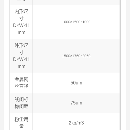
内形尺
寸
1000×1500×1000
D×W×H
mm
外形尺
寸
1500×1760×2050
D×W×H
mm
金属网
50um
丝直径
线间标
75um
称间距
粉尘用
2kg
/m3
量