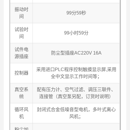
振动时
99
分59秒
间
试验时
99
小时59分
间
试件电
防尘型插座AC220V 16A
源插座
采用进口PLC程序控制触摸显示屏,采用
控制器
全中文显示工作时间等；
真空系
配有压力计、空气过滤、调压三联件、
统
连接管（真空泵另配，订货时说明）
循环风
封闭式合金低噪音型电机，多叶式离心
机
风机；
粉尘加