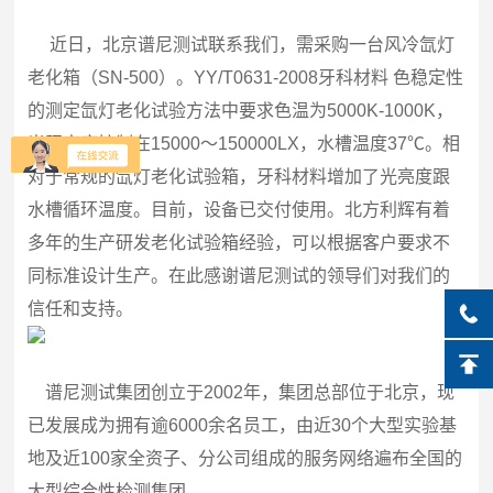
近日，北京谱尼测试联系我们，需采购一台风冷氙灯
老化箱（SN-500）。YY/T0631-2008牙科材料 色稳定性
的测定氙灯老化试验方法中要求色温为5000K-1000K，
光照亮度控制在15000～150000LX，水槽温度37℃。相
对于常规的氙灯老化试验箱，牙科材料增加了光亮度跟
水槽循环温度。目前，设备已交付使用。北方利辉有着
多年的生产研发老化试验箱经验，可以根据客户要求不
同标准设计生产。在此感谢谱尼测试的领导们对我们的
信任和支持。
谱尼测试集团创立于2002年，集团总部位于北京，现
已发展成为拥有逾6000余名员工，由近30个大型实验基
地及近100家全资子、分公司组成的服务网络遍布全国的
大型综合性检测集团。