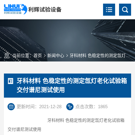
当前位置：
首页
新闻中心
牙科材料 色稳定性的测定氙灯老化试验箱交付谱尼测试使用
牙科材料 色稳定性的测定氙灯老化试验箱
交付谱尼测试使用
更新时间：2021-12-28
点击次数：1865
牙科材料 色稳定性的测定氙灯老化试验箱
交付谱尼测试使用