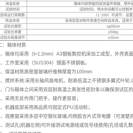
测温系统
箱体内部预留四组测温传感器，想外
试验时间
试验时间、喷水时间都可以控制并
连续运行周期数
（1~200）可调节、设置
样品夹具
采用铝型材制作思维空间样品夹具，适用于
试验台面积
≥φ50cm
试验台承重
≥50kg
试验台高度调节
≥20cm
二：箱体材质
1、箱体均采用（t=1.2mm）A3钢板数控机床加工成型，外壳
2、工作室采用（SUS304）镜面不锈钢板。
3、保温材质高密度玻璃纤维棉厚度为100mm
4、搅拌系统:采用长轴风扇电机，耐高低温之不锈钢多翼式叶轮
5、门与箱体之间采用双层耐高温之高张性密封条以确保测试区
6、采用无反作用门把手，操作更容易；
7、机器底部采用高品质可固定式PU活动轮；
8、观察窗采用多层中空钢化玻璃,内侧胶合片式导电膜（可清楚
9、测试孔(机器左侧)可外接测试电源线或信号线使用(孔径或孔数