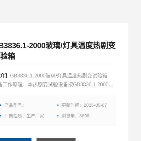
B3836.1-2000玻璃/灯具温度热剧变
验箱
介】
GB3836.1-2000玻璃/灯具温度热剧变试验箱
备工作原理：本热剧变试验设备按GB3836.1-2000第
3.4.6.2条热剧变试验规定进行设计，使用水泵将试验
水,通过直径为1mm的喷嘴喷至灯具透明罩或玻璃表面
产品型号：
更新时间：2026-05-07
高温度点，以考核灯具透明罩跟玻璃是否破裂。
厂商性质：生产厂家
浏览量：3698