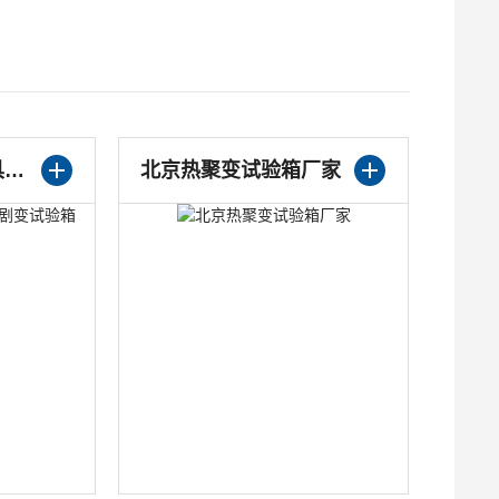
RQLH-010防爆灯具热剧变试验箱
北京热聚