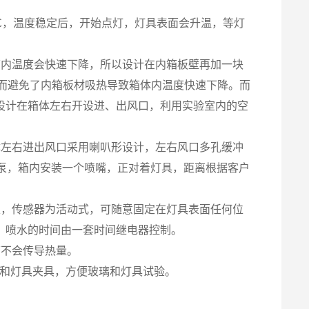
50℃，温度稳定后，开始点灯，灯具表面会升温，等灯
箱内温度会快速下降，所以设计在内箱板壁再加一块
因而避免了内箱板材吸热导致箱体内温度快速下降。而
设计在箱体左右开设进、出风口，利用实验室内的空
体左右进出风口采用喇叭形设计，左右风口多孔缓冲
水泵，箱内安装一个喷嘴，正对着灯具，距离根据客户
表，传感器为活动式，可随意固定在灯具表面任何位
。喷水的时间由一套时间继电器控制。
璃不会传导热量。
玻璃和灯具夹具，方便玻璃和灯具试验。