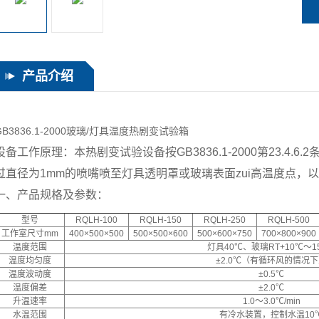
产品介绍
GB3836.1-2000玻璃/灯具温度热剧变试验箱
设备工作原理：本热剧变试验设备按GB3836.1-2000第23.4
过直径为1mm的喷嘴喷至灯具透明罩或玻璃表面zui高温度点，
一、产品规格及参数：
型号
RQLH-100
RQLH-150
RQLH-250
RQLH-500
工作室尺寸mm
400×500×500
500×500×600
500×600×750
700×800×900
温度范围
灯具40℃、玻璃RT+10℃～1
温度均匀度
±2.0℃（有循环风的情况
温度波动度
±0.5℃
温度偏差
±2.0℃
升温速率
1.0～3.0℃/min
水温范围
有冷水装置，控制水温10