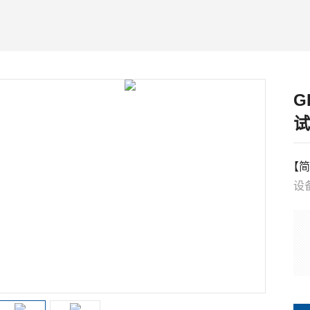
G
试
【简
设
2
用
Z