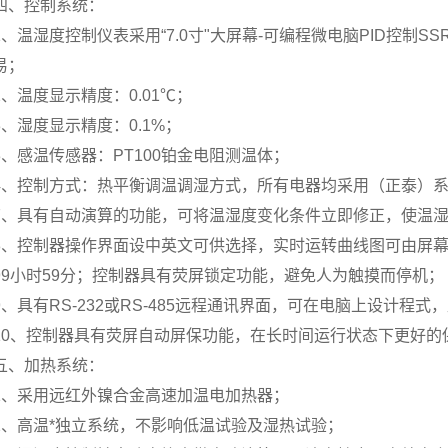
四、控制系统：
1、温湿度控制仪表采用“7.0寸"大屏幕-可编程微电脑PID控
易；
2、温度显示精度：0.01℃；
3、湿度显示精度：0.1%；
3、感温传感器：PT100铂金电阻测温体；
4、控制方式：热平衡调温调湿方式，所有电器均采用（正泰）
7、具有自动演算的功能，可将温湿度变化条件立即修正，使温
8、控制器操作界面设中英文可供选择，实时运转曲线图可由屏幕
99小时59分；控制器具有荧屏锁定功能，避免人为触摸而停机；
9、具有RS-232或RS-485远程通讯界面，可在电脑上设计
10、控制器具有荧屏自动屏保功能，在长时间运行状态下更好的
五、加热系统：
1、采用远红外镍合金高速加温电加热器；
2、高温*独立系统，不影响低温试验及湿热试验；