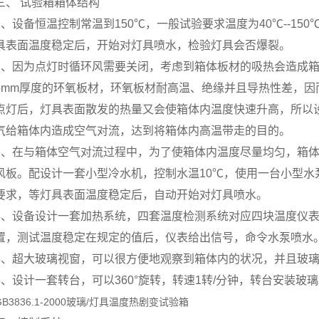
三、 试验箱箱体结构
1、设备恒温控制常温到150℃，一般试验要求温度为40℃--1
具表面温度稳定后，开始对灯具喷水，检验灯具会否爆裂。
2、因为点灯时循环风需要关闭，考虑到箱体板材的吸热会造成
5mm厚度的环氧板材，环氧板材耐高温、绝缘并且导热性差，
点灯后，灯具表面散发的热量又会使箱体内温度快速升高，所以
气给箱体内造成空气对流，达到将箱体内高温带走的目的。
3、在与箱体空气对流过程中，为了使箱体内温度尽量均匀，箱
风板。配设计一套小型冷水机，控制水温10℃，使用一台小型
要求，等灯具表面温度稳定后，自动开始对灯具喷水。
4、设备设计一套加热系统，四套温度检测系统对应四块温度仪
置，测试温度稳定在规定的值后，仪表给出信号，命令水泵喷水
5、超大玻璃视窗，可以很方便地观察到箱体内的状况，并且玻
5、设计一套转台，可以360°旋转，转速1转/分钟，转台安装
GB3836.1-2000玻璃/灯具温度热剧变试验箱