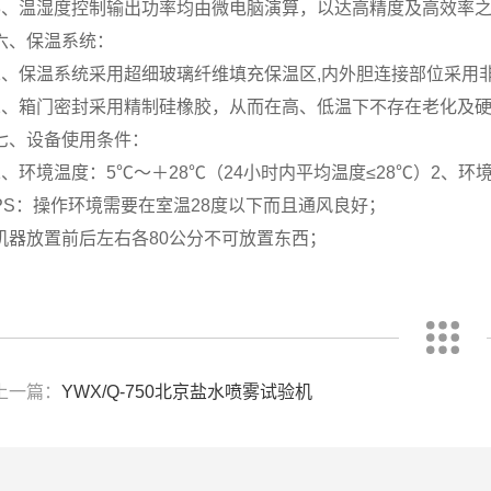
3、温湿度控制输出功率均由微电脑演算，以达高精度及高效率
六、保温系统：
1、保温系统采用超细玻璃纤维填充保温区,内外胆连接部位采用
2、箱门密封采用精制硅橡胶，从而在高、低温下不存在老化及
七、设备使用条件：
1、环境温度：5℃～＋28℃（24小时内平均温度≤28℃）2、环境湿
PS：操作环境需要在室温28度以下而且通风良好；
机器放置前后左右各80公分不可放置东西；
上一篇：
YWX/Q-750北京盐水喷雾试验机