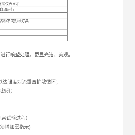
链接仪表显示
自动运行
各种不同形状灯具
表面进行喷塑处理，更显光洁、美观。
,以达强度对流垂直扩散循环；
的密闭；
观察试验过程）
须增加需指示)