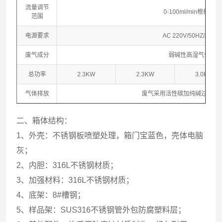
流量调节
0-100ml/min根据
范围
电源要求
AC 220V/50HZ/AC 3
废气成分
弱碱性高湿气体，无
总功率
2.3KW
2.3KW
3.0KW
气体排放
废气采用活性碳加纯碱过滤再
二、箱体结构：
1、外壳：不锈钢板喷塑处理，箱门宝蓝色，壳体电脑
灰；
2、内胆：316L不锈钢材质；
3、加强材料：316L不锈钢材质；
4、底架：8#槽钢；
5、样品架：SUS316不锈钢管外包防腐塑料层；