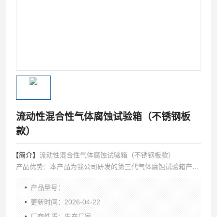
流动性混合性气体腐蚀试验箱（不锈钢板
款）
【简介】
流动性混合性气体腐蚀试验箱（不锈钢板款）
产品优势：本产品为我公司研发的第三代气体腐蚀试验箱产
品，仿德国进口技术制造，相对于老款，改进了老款的气体密
产品型号：
封性，密封性更好更安全。改进了气体的排放过滤，气体经过
过滤后可以直接排放到室外，仪表上可以直接显示并设定气体
更新时间：2026-04-22
浓度精确控制到0.1PPM。
厂商性质：生产厂家