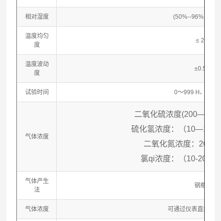
相对湿度
(50%--96% ) ±5%
温度均匀
≤ 2℃
度
温度波动
±0.5℃
度
试验时间
0～999 H、M、
二氧化硫浓度(200—500)×
硫化氢浓度：（10—100）×
气体浓度
二氧化氮浓度：200×10
氯qi浓度：（10-20）×1
气体产生
钢瓶法
法
气体浓度
可通过仪表直接显示