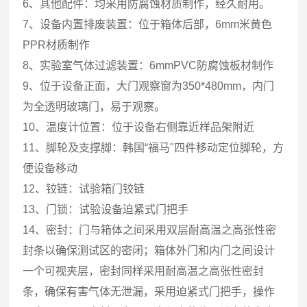
6、其他配件：均采用防腐蚀材质制作，经久耐用。
7、设备内置排废装置：位于箱体后部，6mm米黄色
PPR材质制作
8、实验室气体过滤装置：6mmPVC防腐蚀板材制作
9、位于设备正面，大门观察窗为350*480mm，内门
为全透明玻璃门，易于观察。
10、温度计位置：位于设备右侧靠近样品架附近
11、脚轮及支撑脚：韩国“福马"四件移动定位脚轮，方
便设备移动
12、铰链：试验箱门铰链
13、门锁：试验设备迫紧式门把手
14、密封：门与箱体之间采用双层耐高温之高张性密
封条以确保测试区的密闭；箱体外门和内门之间设计
一个可视夹层，密封同样采用耐高温之高张性密封
条，确保有害气体无泄漏，采用迫紧式门把手，操作