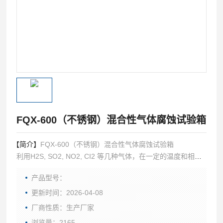
FQX-600（不锈钢）混合性气体腐蚀试验箱
【简介】
FQX-600（不锈钢）混合性气体腐蚀试验箱
利用H2S, SO2, NO2, CI2 等几种气体，在一定的温度和相对
的湿度的环境下对材料或产品进行加速腐蚀，重现材料或产品
产品型号：
在一定时间范围内所遭受的破坏程度。以及相似防护层的工艺
质量比较，零部件、电子元件、金属材料、电工，电子等产品
更新时间：2026-04-08
的防护层以及工业产品的在混合气体中的腐蚀能力。
厂商性质：生产厂家
浏览量：2165