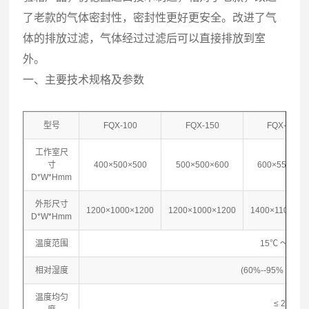
了老款的气体密封性，密封性更好更安全。改进了气
体的排放过滤，气体经过过滤后可以直接排放到室
外。
一、
主要技术规格及参数
型号
FQX-100
FQX-150
FQX-300
工作室尺
寸
400×500×500
500×500×600
600×550×90
D*W*Hmm
外形尺寸
1200×1000×1200
1200×1000×1200
1400×1100×14
D*W*Hmm
温度范围
15℃ ～ 50℃
相对湿度
(60%--95% ) ±5
温度均匀
≤ 2℃