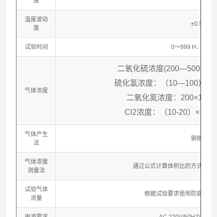
度
温度波动
±0.5℃
度
试验时间
0～999 H、M、
二氧化硫浓度(200—500)×10-
硫化氢浓度：（10—100）×10-
气体浓度
二氧化氮浓度：200×10-9 
Cl2浓度：（10-20）×10-9
气体产生
钢瓶法
法
气体浓度
通过公式计算体积比的方式，再
测量法
试验气体
根据试验要求使用防腐质量
流量