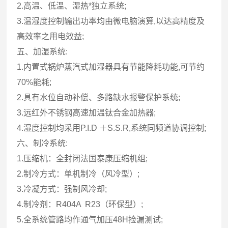
2.高温、低温、湿热*独立系统;
3.温湿度控制输出功率均由微电脑演算,以达高精度及
高效率之用电效益;
五、加湿系统:
1.内置式锅炉蒸汽式加湿器具有节能降耗功能,可节约
70%能耗;
2.具有水位自动补偿、多路缺水报警保护系统;
3.远红外不锈钢高速加温钛合金加热器;
4.湿度控制均采用P.I.D ＋S.S.R,系统同频道协调控制;
六、制冷系统:
1.压缩机：全封闭法国泰康压缩机组;
2.制冷方式：单机制冷（风冷型）;
3.冷凝方式：强制风冷却;
4.制冷剂：R404A R23（环保型）;
5.全系统管路均作通气加压48H捡漏测试;