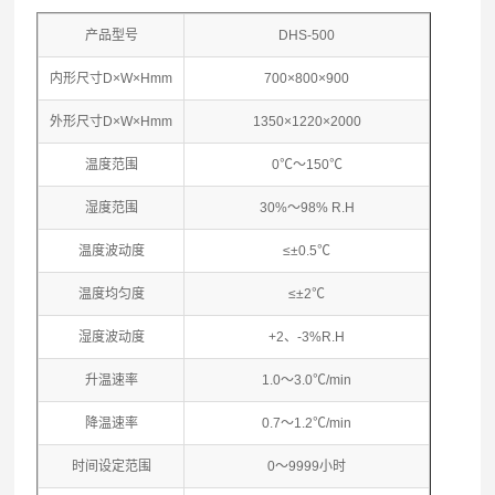
产品型号
DHS-500
内形尺寸D×W×Hmm
700×800×900
外形尺寸D×W×Hmm
1350×1220×2000
温度范围
0℃～150℃
湿度范围
30%～98% R.H
温度波动度
≤±0.5℃
温度均匀度
≤±2℃
湿度波动度
+2、-3%R.H
升温速率
1.0～3.0℃/min
降温速率
0.7～1.2℃/min
时间设定范围
0～9999小时