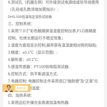
9.测试孔（机器左侧）可外接测试电源线或信号线使用
（孔径或孔数须增加需指示）;
DHS-500低温恒定湿热试验箱
三、控制系统：
1.采用“7.0寸”彩色触摸屏温湿度控制仪表,P.I.D高精度
控制、杜绝长期运行不稳定现象；
2.湿度为直观显示控制,摒弃原有温湿度相对照的缺陷;
3.精度：±0.1℃（显示范围）;
4.解析度：±0.1℃;
5.感温传感器：PT100铂电阻测试器;
6.控制方式：热平衡调温方式;
7.电器控制: 电器控制主件采用进口“施耐德”及“正泰”元
件,更好的控制温度;
四、加热系统:
1.采用远红外镍合金高速加温电热器;