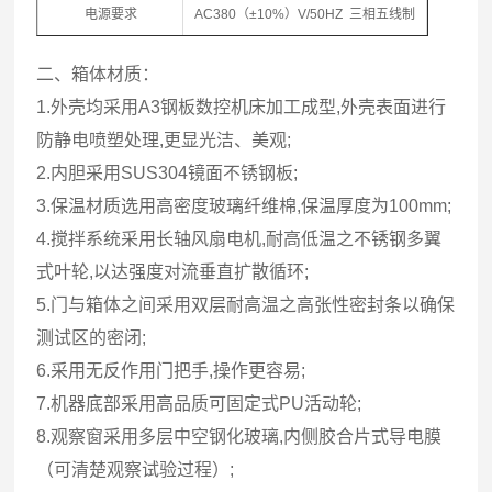
电源要求
AC380（±10%）V/50HZ 三相五线制
二、箱体材质：
1.外壳均采用A3钢板数控机床加工成型,外壳表面进行
防静电喷塑处理,更显光洁、美观;
2.内胆采用SUS304镜面不锈钢板;
3.保温材质选用高密度玻璃纤维棉,保温厚度为100mm;
4.搅拌系统采用长轴风扇电机,耐高低温之不锈钢多翼
式叶轮,以达强度对流垂直扩散循环;
5.门与箱体之间采用双层耐高温之高张性密封条以确保
测试区的密闭;
6.采用无反作用门把手,操作更容易;
7.机器底部采用高品质可固定式PU活动轮;
8.观察窗采用多层中空钢化玻璃,内侧胶合片式导电膜
（可清楚观察试验过程）;