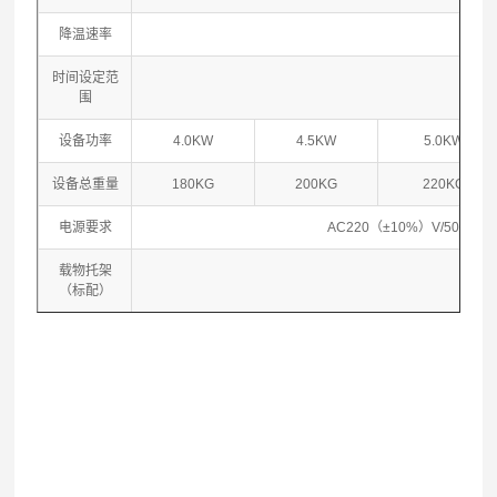
降温速率
0.7
时间设定范
0
围
设备功率
4.0KW
4.5KW
5.0KW
设备总重量
180KG
200KG
220KG
电源要求
AC220（±10%）V/50HZ 
载物托架
（标配）