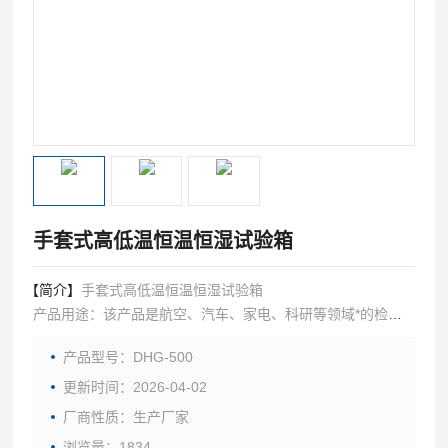
手套式高低温恒温恒湿试验箱
【简介】
手套式高低温恒温恒湿试验箱
产品用途：该产品是航空、汽车、家电、科研等领域*的检测
设备,用于测试电子、电工及其它产品材料进行高温、低温、
产品型号：DHG-500
湿热度或恒定试验的温度环境变化参数及性能。
更新时间：2026-04-02
厂商性质：生产厂家
浏览量：1834