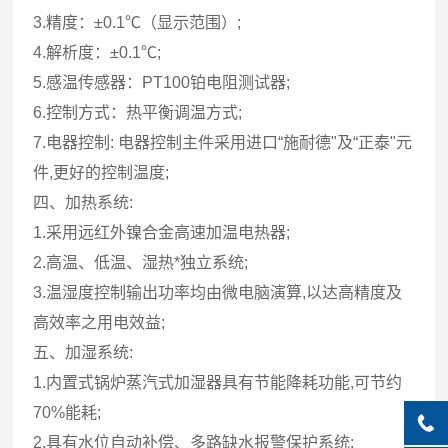
3.精度：±0.1℃（显示范围）;
4.解析度：±0.1℃;
5.感温传感器：PT100铂电阻测试器;
6.控制方式：热平衡调温方式;
7.电器控制: 电器控制主件采用进口“施耐德"及“正泰"元
件,更好的控制温度;
四、加热系统:
1.采用远红外镍合金高速加温电热器;
2.高温、低温、湿热*独立系统;
3.温湿度控制输出功率均由微电脑演算,以达高精度及
高效率之用电效益;
五、加湿系统:
1.内置式锅炉蒸汽式加湿器具有节能降耗功能,可节约
70%能耗;
2.具有水位自动补偿、多路缺水报警保护系统;