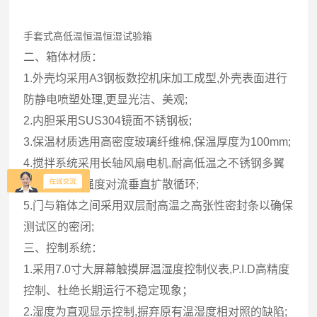
手套式高低温恒温恒湿试验箱
二、箱体材质：
1.外壳均采用A3钢板数控机床加工成型,外壳表面进行
防静电喷塑处理,更显光洁、美观;
2.内胆采用SUS304镜面不锈钢板;
3.保温材质选用高密度玻璃纤维棉,保温厚度为100mm;
4.搅拌系统采用长轴风扇电机,耐高低温之不锈钢多翼
式叶轮,以达强度对流垂直扩散循环;
5.门与箱体之间采用双层耐高温之高张性密封条以确保
测试区的密闭;
三、控制系统：
1.采用7.0寸大屏幕触摸屏温湿度控制仪表,P.I.D高精度
控制、杜绝长期运行不稳定现象；
2.湿度为直观显示控制,摒弃原有温湿度相对照的缺陷;