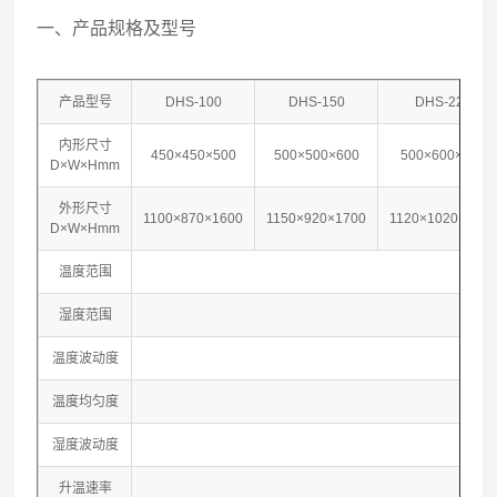
一、产品规格及型号
产品型号
DHS-100
DHS-150
DHS-225
内形尺寸
450×450×500
500×500×600
500×600×750
D×W×Hmm
外形尺寸
1100×870×1600
1150×920×1700
1120×1020×185
D×W×Hmm
温度范围
0
湿度范围
30%
温度波动度
温度均匀度
湿度波动度
+
升温速率
1.0