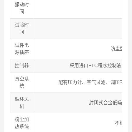
振动时
99
间
试验时
99
间
试件电
防尘型插座A
源插座
控制器
采用进口PLC程序控制液晶显
真空系
配有压力计、空气过滤、调压三联
统
循环风
封闭式合金低噪音型
机
粉尘加
不锈钢
热系统