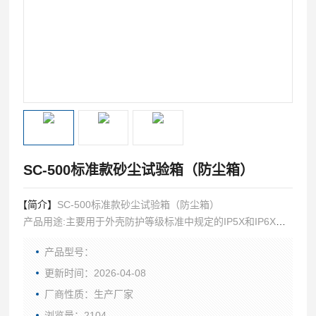
SC-500标准款砂尘试验箱（防尘箱）
【简介】
SC-500标准款砂尘试验箱（防尘箱）
产品用途:主要用于外壳防护等级标准中规定的IP5X和IP6X两
个等级的试验,适用于各种汽车零部件做防尘及耐尘试验,测试
产品型号：
部件包含有车灯、仪表、电气防尘套、转向系统、门锁等,以
及检验产品的密封性。本环境试验设备，设备设计合理，操作
更新时间：2026-04-08
简单，易于维护，各项指标都符合国家标准。
厂商性质：生产厂家
浏览量：2104