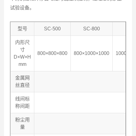
试验设备。
型号
SC-500
SC-800
SC-
内形尺
寸
800×800×800
800×1000×1000
1000×10
D×W×H
mm
金属网
丝直径
线间标
称间距
粉尘用
2
量