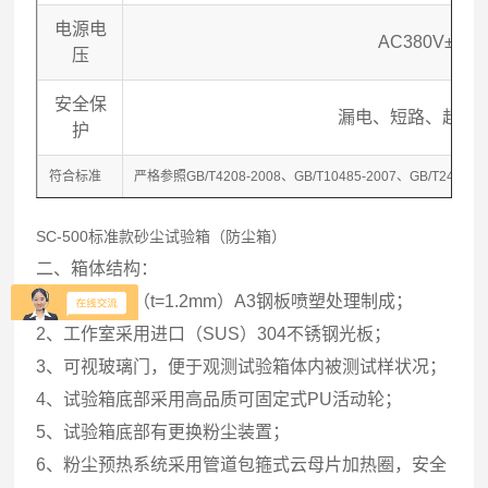
电源电
AC380V
±10
压
安全保
漏电、短路、超温
护
符合标准
严格参照GB/T4208-2008、GB/T10485-2007、GB/T242
SC-500标准款砂尘试验箱（防尘箱）
二、箱体结构：
1、箱体采用（t=1.2mm）A3钢板喷塑处理制成；
2、工作室采用进口（SUS）304不锈钢光板；
3、可视玻璃门，便于观测试验箱体内被测试样状况；
4、试验箱底部采用高品质可固定式PU活动轮；
5、试验箱底部有更换粉尘装置；
6、粉尘预热系统采用管道包箍式云母片加热圈，安全