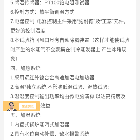
5.感温传感器：PT100铂电阻测试器;
6.控制方式：热平衡调温方式;
7.电器控制: 电器控制主件采用“施耐德"及“正泰"元件,
更好的控制温度;
8.本试验箱回风口具有自动除霜装置（这样才能使试验
时产生的水蒸气不会聚集在制冷蒸发器上,产生冰堵现
象）;
四、加热系统:
1.采用远红外镍合金高速加温电加热器;
2.高温*独立系统,不影响低温试验、湿热试验;
3.温湿度控制输出功率均由微电脑演算,以达高精度及
高效率之用电效益;
五、加湿系统:
1.内置式锅炉蒸汽式加湿器;
2.具有水位自动补偿、缺水报警系统;