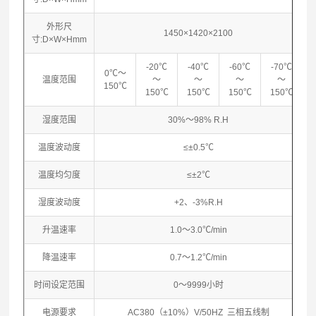
外形尺
1450×1420×2100
寸:D×W×Hmm
-20℃
-40℃
-60℃
-70℃
0℃～
温度范围
～
～
～
～
150℃
150℃
150℃
150℃
150℃
湿度范围
30%～98% R.H
温度波动度
≤±0.5℃
温度均匀度
≤±2℃
湿度波动度
+2、-3%R.H
升温速率
1.0～3.0℃/min
降温速率
0.7～1.2℃/min
时间设定范围
0～9999小时
电源要求
AC380（±10%）V/50HZ 三相五线制