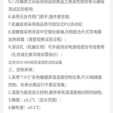
5.门与箱体之间采用双层耐高温之高张性密封条以确保
测试区的密闭;
6.采用无反作用门把手,操作更容易;
7.机器底部采用高品质可固定式PU活动轮;
8.观察窗采用多层中空钢化玻璃,内侧胶合片式导电膜
加热除霜（清楚观察试验过程）;
9.测试孔（机器左侧）可外接测试电源线或信号线使用
（孔径或孔数须增加需指示）;
北京
GDS-800高低温湿热试验设备
三、控制系统：
1.采用“7.0寸"彩色触摸屏温湿度控制仪表,P.I.D高精度
控制、杜绝长期运行不稳定现象；
2.湿度为直观显示控制,摒弃原有温湿度相对照的缺陷;
3.精度：±0.1℃（显示范围）;
4.解析度：±0.1℃;