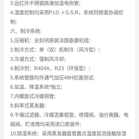
3.远红外不锈钢高速加温电热管;
4.湿度控制均采用P.I.D ＋S.S.R，系统同频道协调控
制;
六、制冷系统:
1.压缩机：全封闭原装法国泰康机组;
2.制冷方式：单（双）机制冷（风冷型）;
3.冷凝方式：强制风冷却;
4.制冷剂：R404A、R23（环保型）;
5.系统管路均作通气加压48H捡漏测试;
6.加温、降温系统*独立;
7.内螺旋式冷媒铜管;
8.斜率式蒸发器;
9.干燥过滤器、冷媒流量视窗、修理阀、油分离器、电
磁阀、贮液筒均采用进口原装件;
10.除湿系统：采用蒸发器盘管露点温度层流接触除湿