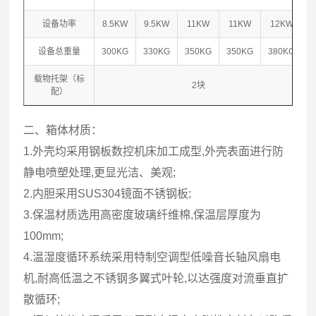
设备功率
8.5KW
9.5KW
11KW
11KW
12KW
设备总重量
300KG
330KG
350KG
350KG
380KG
载物托架（标
2块
配）
二、箱体材质：
1.外壳均采用钢板数控机床加工成型,外壳表面进行防
静电喷塑处理,更显光洁、美观;
2.内胆采用SUS304镜面不锈钢板;
3.保温材质选用高密度玻璃纤维棉,保温层厚度为
100mm;
4.温湿度循环系统采用特制空调型低噪音长轴风扇电
机,耐高低温之不锈钢多翼式叶轮,以达强度对流垂直扩
散循环;