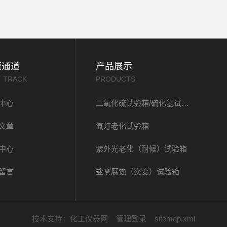
速通道
产品展示
T TRACK
PRODUCTS
中心
二氧化硫试验箱/硫化氢试验箱
文章
氙灯老化试验箱
中心
紫外光老化（耐候）试验箱
留言
盐雾腐蚀（交变）试验箱
技术支持：
化工仪器网
管理登录
sitemap.xml