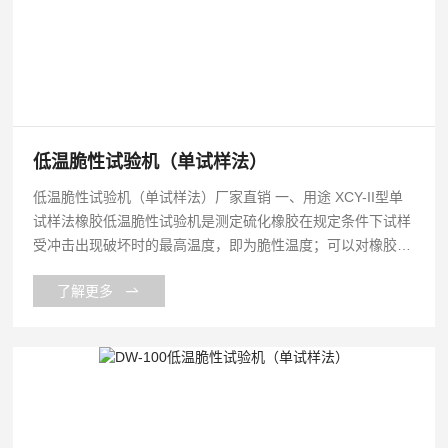
低温脆性试验机（单试样法）
低温脆性试验机（单试样法）厂家直销 一、用途 XCY-II型单
试样法橡胶低温脆性试验机是测定硫化橡胶在规定条件下试样
受冲击出现破坏时的最高温度，即为脆性温度；可以对橡胶及
其他弹性材料在低温条件下的使用性能作比较性鉴定，也可以
了解更多
测定不同橡胶材料或不同配方的硫化橡胶的脆性温度和低温性
能的优劣。因此无论在科学研究材料及其制品的质量检验，生
产过程的控制等方面均是*的。本仪器是根据GB/T1682-20