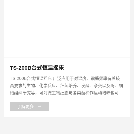
TS-200B台式恒温摇床
TS-200B台式恒温摇床 广泛应用于对温度、震荡频率有着较
高要求的生物、化学反应、细菌培养、发酵、杂交以及酶、细
胞组织研究等，可对微生物细胞与各类菌种作运动培养也可作
静态培养，在生物、分子、医学、制药、食品、环保等研究、
了解更多
应用领域有着广泛而重要的应用。