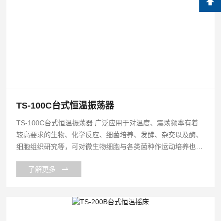
TS-100C台式恒温振荡器
TS-100C台式恒温振荡器 广泛应用于对温度、震荡频率有着
较高要求的生物、化学反应、细菌培养、发酵、杂交以及酶、
细胞组织研究等，可对微生物细胞与各类菌种作运动培养也可
作静态培养，在生物、分子、医学、制药、食品、环保等研
了解更多
究、应用领域有着广泛而重要的应用。