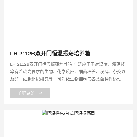
LH-2112B双开门恒温振荡培养箱
LH-2112B双开门恒温振荡培养箱 广泛应用于对温度、震荡频
率有着较高要求的生物、化学反应、细菌培养、发酵、杂交以
及酶、细胞组织研究等，可对微生物细胞与各类菌种作运动培
养也可作静态培养，在生物、分子、医学、制药、食品、环保
了解更多
等研究、应用领域有着广泛而重要的应用。