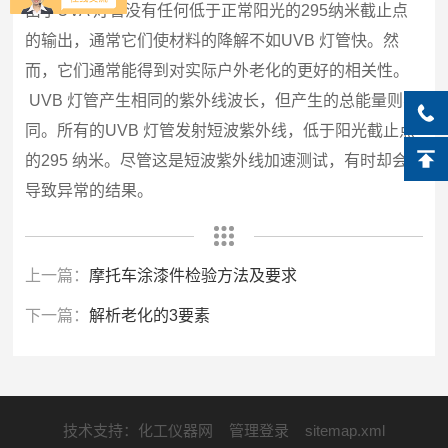
由于
UVA
灯管没有任何低于正常阳光的
295
纳米截止点
的输出，通常它们使材料的降解不如
UVB
灯管快。然
而，它们通常能得到对实际户外老化的更好的相关性。
UVB
灯管产生相同的紫外线波长，但产生的总能量则不
同。所有的
UVB
灯管发射短波紫外线，低于阳光截止点
的
295
纳米。尽管这是短波紫外线加速测试，有时却会
导致异常的结果。
上一篇：
摩托车涂漆件检验方法及要求
下一篇：
解析老化的3要素
技术支持：
化工仪器网
管理登录
sitemap.xml