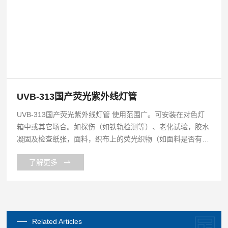
UVB-313国产荧光紫外线灯管
UVB-313国产荧光紫外线灯管 使用范围广。可安装在对色灯
箱中或其它场合。如探伤（如铁轨检测等）、老化试验，胶水
凝固及检查纸张，面料，织布上的荧光织物（如面料是否有磷
等），舞厅等装饰等。
了解更多
Related Articles