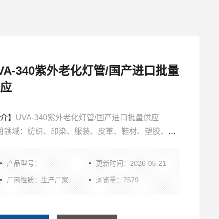
VA-340紫外老化灯管/国产进口批量
应
介】
UVA-340紫外老化灯管/国产进口批量供应
用领域：纺织、印染、服装、皮革、鞋材、塑胶、电
、喷涂、电镀、涂料、油墨、颜料、化工、印刷、家
、水洗台、建材、摄影等颜料管理领域。
产品型号：
更新时间：2026-05-21
厂商性质：生产厂家
浏览量：7579