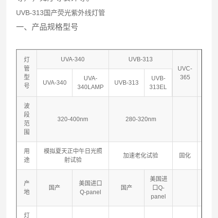
UVB-313国产荧光紫外线灯管
一、产品规格型号
UVA-340
UVB-313
灯
管
UVC-
UVC-
型
365
254
UVA-
UVB-
UVA-340
UVB-313
号
340LAMP
313EL
波
段
320-400nm
280-320nm
范
围
用
模拟夏天正中午日光照
加速老化试验
固化
杀菌
途
射试验
美国进
产
美国进口
国产
国产
口Q-
地
Q-panel
panel
灯