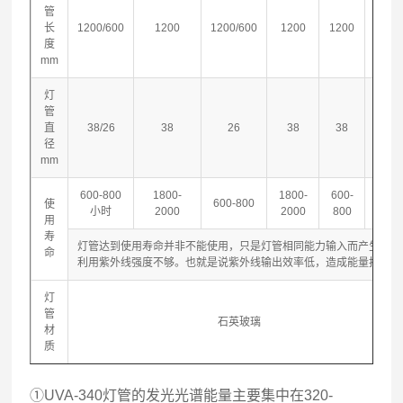
管
长
1200/600
1200
1200/600
1200
1200
1200
度
mm
灯
管
直
38/26
38
26
38
38
26
径
mm
600-800
1800-
1800-
600-
600-
600-800
使
小时
2000
2000
800
800
用
寿
灯管达到使用寿命并非不能使用，只是灯管相同能力输入而产生的可
命
利用紫外线强度不够。也就是说紫外线输出效率低，造成能量损失。
灯
管
石英玻璃
材
质
①UVA-340灯管的发光光谱能量主要集中在320-