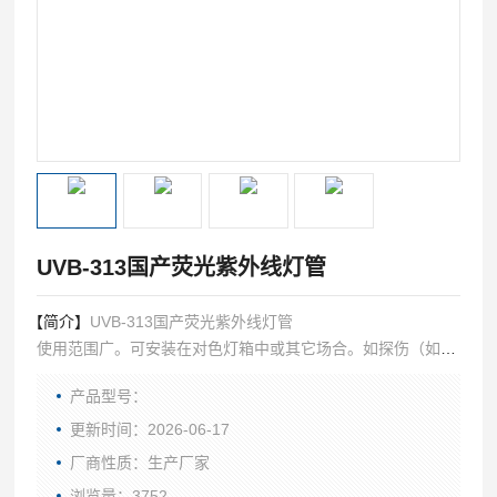
UVB-313国产荧光紫外线灯管
【简介】
UVB-313国产荧光紫外线灯管
使用范围广。可安装在对色灯箱中或其它场合。如探伤（如铁
轨检测等）、老化试验，胶水凝固及检查纸张，面料，织布上
产品型号：
的荧光织物（如面料是否有磷等），舞厅等装饰等。
更新时间：2026-06-17
厂商性质：生产厂家
浏览量：3752